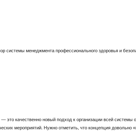
Тел./факс:
E-mail:
+7 (
+7 (845-2) 67-45-41
eco_srt@srg-eco.ru
Граф
График работы:
Пн –
Пн – Пт: с 8 до 17
Сб –
Сб – Вс: выходные
ор системы менеджмента профессионального здоровья и безопа
— это качественно новый подход к организации всей системы о
еских мероприятий. Нужно отметить, что концепция довольно 