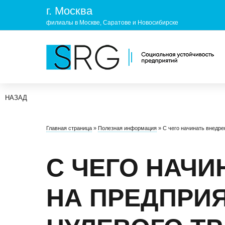
г. Москва
филиалы в Москве, Саратове и Новосибирске
НАЗАД
КОМПАНИЯ
УСЛУГ
Главная страница
»
Полезная информация
»
С чего начинать внедре
О нас
ОХРАНА 
Руководство
УЧЕБНЫ
С ЧЕГО НАЧИ
Лицензии и аккредитации
ЭКОЛОГ
НА ПРЕДПРИЯ
Пресс-центр
Реквизиты