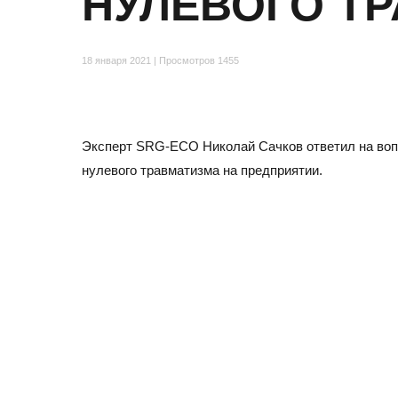
НУЛЕВОГО Т
Отзывы
18 января 2021 | Просмотров 1455
Эксперт SRG-ECO Николай Сачков ответил на вопр
нулевого травматизма на предприятии.
МОСКВА
Адрес
105082, Москва, ул. Большая Почтовая, д.26В, стр.2,
Бизнес-центр «Пост Плаза» (м. Электрозаводская)
Тел./факс:
E-mail: