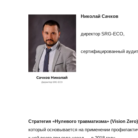
+7 (495) 260-11-47
info@srg-eco.ru
График работы:
Николай Сачков
Пн – Пт: с 9 до 18
Сб – Вс: выходные
директор SRG-ECO,
сертифицированный аудит
Стратегия «Нулевого травматизма» (Vision Zero)
который основывается на применении профилактич
к ней всего три года назад — в 2018 году.