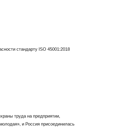
383) 347-84-87
eco_nsk@srg-eco.ru
ик работы:
 Пт: с 9 до 18
 Вс: выходные
сности стандарту ISO 45001:2018
храны труда на предприятии,
«молодая», и Россия присоединилась