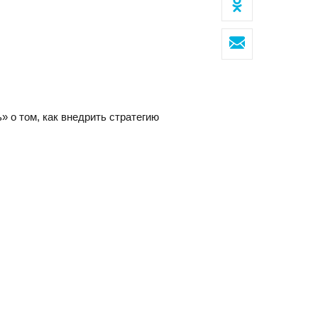
Клиентский сервис
Политика конфиденциальности
 о том, как внедрить стратегию
Условия использования файлов cookie
Пользовательское соглашение
ОВОСИБИРСК
с
07, г. Новосибирск, ул. Коммунистическая, д. 35, кор.
фис 12, 1 этаж
факс:
E-mail: