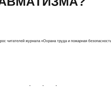
РАВМАТИЗМА?
ос читателей журнала «Охрана труда и пожарная безопасность»
САРАТОВ
Н
Адрес
Адре
410005, г.Саратов, ул. им. В.Г. Рахова, 187/213, 6 этаж,
6300
оф. 617а
3, о
Тел./