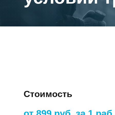
Отзывы
МОСКВА
Адрес
Стоимость
105082, Москва, ул. Большая Почтовая, д.26В, стр.2,
Бизнес-центр «Пост Плаза» (м. Электрозаводская)
от 899 руб. за 1 раб
Тел./факс:
E-mail: