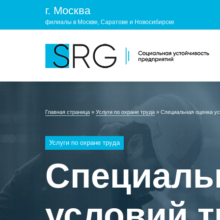
г. Москва
филиалы в Москве, Саратове и Новосибирске
КОМПАНИЯ
УСЛУГ
Главная страница
»
Услуги по охране труда
»
Специальная оценка у
О нас
ОХРАНА 
Услуги по охране труда
Руководство
УЧЕБНЫ
Специаль
Лицензии и аккредитации
ЭКОЛОГ
Пресс-центр
условий т
Реквизиты