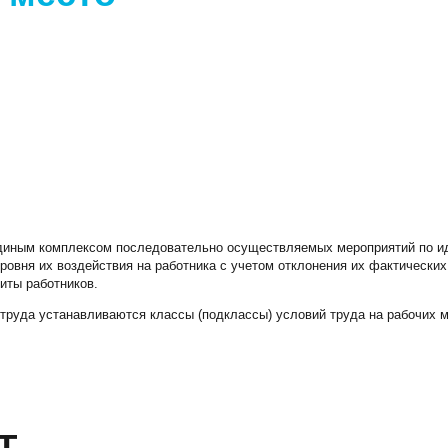
Тел./факс:
E-mail:
+7 (
+7 (845-2) 67-45-41
eco_srt@srg-eco.ru
Граф
График работы:
Пн –
Пн – Пт: с 8 до 17
Сб –
Сб – Вс: выходные
диным комплексом последовательно осуществляемых мероприятий по ид
ровня их воздействия на работника с учетом отклонения их фактических
иты работников.
труда устанавливаются классы (подклассы) условий труда на рабочих м
Т