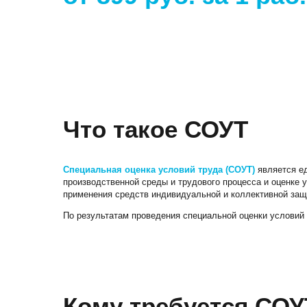
+7 (495) 260-11-47
info@srg-eco.ru
График работы:
Пн – Пт: с 9 до 18
Сб – Вс: выходные
Что такое СОУТ
Специальная оценка условий труда (СОУТ)
является е
производственной среды и трудового процесса и оценке у
применения средств индивидуальной и коллективной защ
По результатам проведения специальной оценки условий 
Кому требуется СОУ