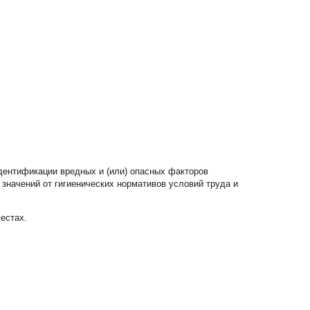
383) 347-84-87
eco_nsk@srg-eco.ru
ик работы:
 Пт: с 9 до 18
 Вс: выходные
ентификации вредных и (или) опасных факторов
 значений от гигиенических нормативов условий труда и
естах.