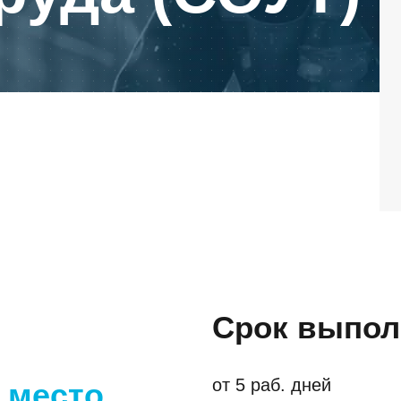
САРАТОВ
Н
Адрес
Адре
Срок выпол
410005, г.Саратов, ул. им. В.Г. Рахова, 187/213, 6 этаж,
6300
оф. 617а
3, о
от 5 раб. дней
. место
Тел./