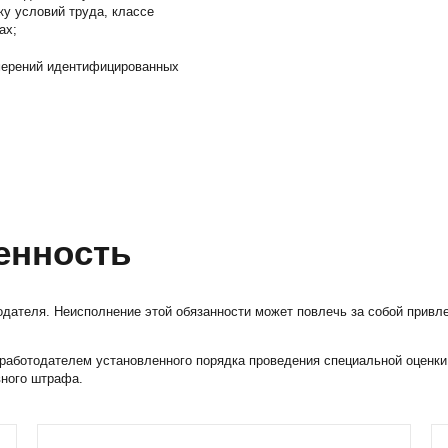
у условий труда, классе
ах;
змерений идентифицированных
енность
дателя. Неисполнение этой обязанности может повлечь за собой привл
ие работодателем установленного порядка проведения специальной оценк
ного штрафа.