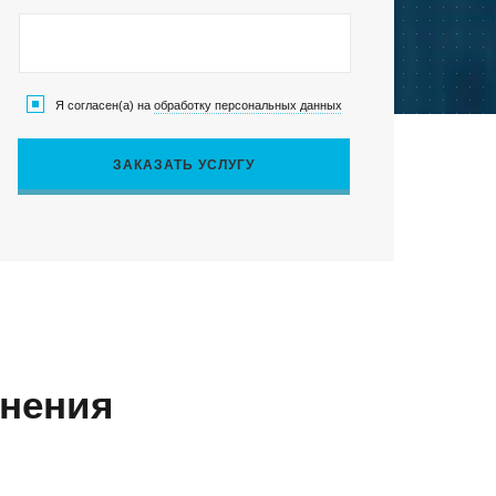
Я согласен(а) на
обработку персональных данных
Клиентский сервис
ЗАКАЗАТЬ УСЛУГУ
Политика конфиденциальности
Условия использования файлов cookie
Пользовательское соглашение
ОВОСИБИРСК
с
нения
07, г. Новосибирск, ул. Коммунистическая, д. 35, кор.
фис 12, 1 этаж
факс:
E-mail: