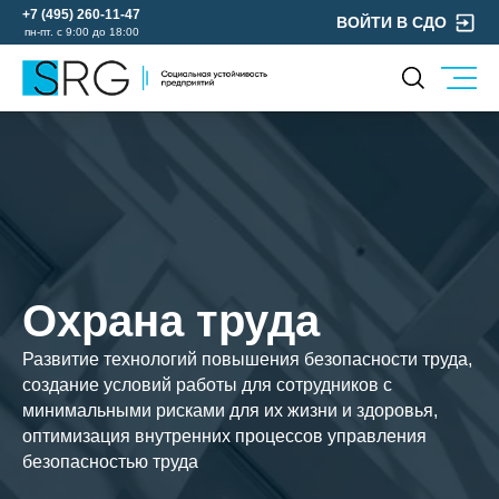
+7 (495) 260-11-47
ВОЙТИ В СДО
пн-пт. с 9:00 до 18:00
КОМПАНИЯ
УСЛУГИ
О нас
ОХРАНА ТРУДА
Руководство
УЧЕБНЫЙ ЦЕНТР
Лицензии и аккредитации
ЭКОЛОГИЯ
Пресс-центр
Реквизиты
Охрана труда
Отзывы
Развитие технологий повышения безопасности труда,
КОНТАКТЫ
создание условий работы для сотрудников с
МЕРОПРИЯТИЯ
минимальными рисками для их жизни и здоровья,
БЛОГ
оптимизация внутренних процессов управления
безопасностью труда
Карьера
Мы в социальных сетях