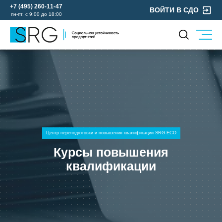
+7 (495) 260-11-47
ВОЙТИ В СДО
пн-пт. с 9:00 до 18:00
КОМПАНИЯ
УСЛУГИ
О нас
ОХРАНА ТРУДА
Руководство
УЧЕБНЫЙ ЦЕНТР
Лицензии и аккредитации
ЭКОЛОГИЯ
Пресс-центр
Реквизиты
Центр переподготовки и повышения квалификации SRG-ECO
Отзывы
Курсы повышения
КОНТАКТЫ
квалификации
МЕРОПРИЯТИЯ
БЛОГ
Карьера
Мы в социальных сетях