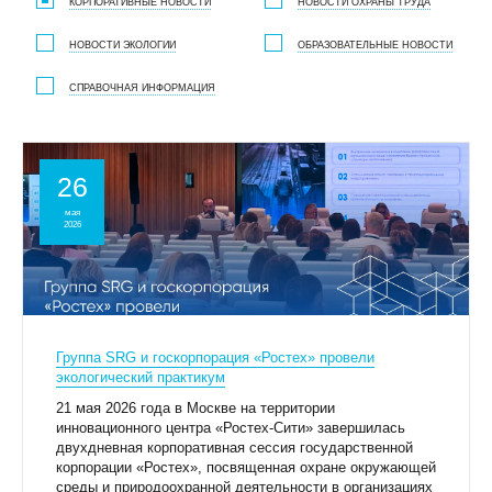
КОРПОРАТИВНЫЕ НОВОСТИ
НОВОСТИ ОХРАНЫ ТРУДА
НОВОСТИ ЭКОЛОГИИ
ОБРАЗОВАТЕЛЬНЫЕ НОВОСТИ
СПРАВОЧНАЯ ИНФОРМАЦИЯ
КЛИЕНТСКИЙ СЕРВИС
26
ПОЛИТИКА КОНФИДЕНЦИАЛЬНОСТИ
УСЛОВИЯ ИСПОЛЬЗОВАНИЯ ФАЙЛОВ COOKIE
мая
2026
ПОЛЬЗОВАТЕЛЬСКОЕ СОГЛАШЕНИЕ
Группа SRG и госкорпорация «Ростех» провели
экологический практикум
21 мая 2026 года в Москве на территории
инновационного центра «Ростех-Сити» завершилась
двухдневная корпоративная сессия государственной
корпорации «Ростех», посвященная охране окружающей
среды и природоохранной деятельности в организациях