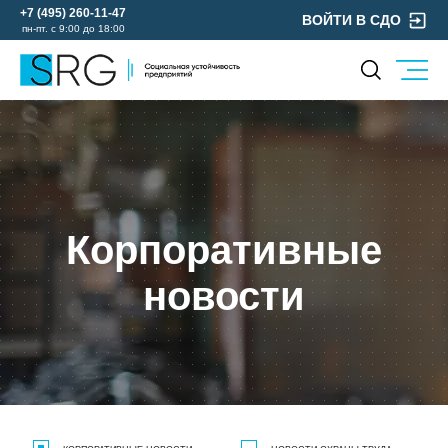
+7 (495) 260-11-47
ВОЙТИ В СДО
пн-пт. с 9:00 до 18:00
КОМПАНИЯ
УСЛУГИ
О нас
ОХРАНА ТРУДА
Руководство
УЧЕБНЫЙ ЦЕНТР
Лицензии и аккредитации
ЭКОЛОГИЯ
Корпоративные
Пресс-центр
Реквизиты
новости
Отзывы
КОНТАКТЫ
МЕРОПРИЯТИЯ
БЛОГ
Карьера
Мы в социальных сетях