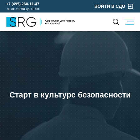
+7 (495) 260-11-47
ВОЙТИ В СДО
пн-пт. с 9:00 до 18:00
КОМПАНИЯ
УСЛУГИ
О нас
ОХРАНА ТРУДА
Руководство
УЧЕБНЫЙ ЦЕНТР
Лицензии и аккредитации
ЭКОЛОГИЯ
Пресс-центр
Реквизиты
Отзывы
Старт в культуре безопасности
КОНТАКТЫ
МЕРОПРИЯТИЯ
БЛОГ
Карьера
Мы в социальных сетях