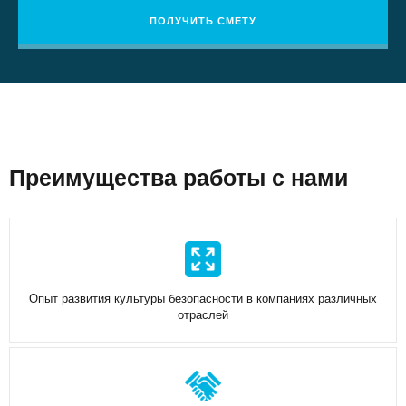
Инструменты
ПОЛУЧИТЬ СМЕТУ
Мотивация в безопасности, плюсы и минусы.
Практическое задание
Культура справедливости. Инструменты
Развитие Лидерства в безопасности: основные
принципы, измерения, практические задания
Преимущества работы с нами
Роль руководителей и службы ОТ в развитии Культуры
Безопасности
Опыт развития культуры безопасности в компаниях различных
отраслей