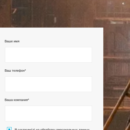
Клиентский сервис
Ваше имя
Политика конфиденциальности
Условия использования файлов cookie
Пользовательское соглашение
Ваш телефон*
ОВОСИБИРСК
Ваша компания*
с
07, г. Новосибирск, ул. Коммунистическая, д. 35, кор.
фис 12, 1 этаж
факс:
E-mail:
Я согласен(а) на
обработку персональных данных