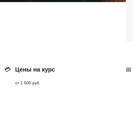
Тел./факс:
E-mail:
+7 (
+7 (845-2) 67-45-41
eco_srt@srg-eco.ru
Граф
График работы:
Пн –
Пн – Пт: с 8 до 17
Сб –
Сб – Вс: выходные
💳
Цены на курс
📅
от 1 500 руб.