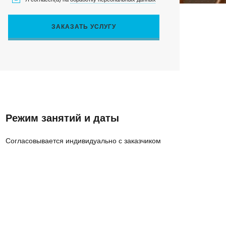
383) 347-84-87
eco_nsk@srg-eco.ru
ик работы:
ЗАКАЗАТЬ УСЛУГУ
 Пт: с 9 до 18
 Вс: выходные
Режим занятий и даты
Согласовывается индивидуально с заказчиком