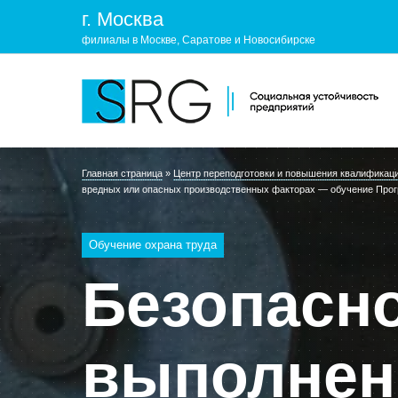
г. Москва
филиалы в Москве, Саратове и Новосибирске
Главная страница
»
Центр переподготовки и повышения квалифика
КОМПАНИЯ
УСЛУГ
вредных или опасных производственных факторах — обучение Про
О нас
ОХРАНА 
Обучение охрана труда
Руководство
УЧЕБНЫ
Безопасн
Лицензии и аккредитации
ЭКОЛОГ
Пресс-центр
выполнен
Реквизиты