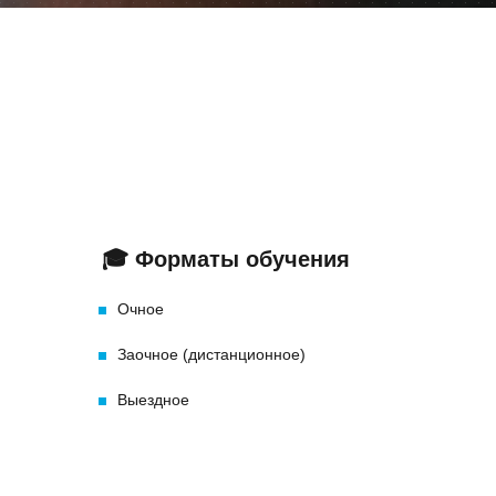
+7 (495) 260-11-47
info@srg-eco.ru
График работы:
Пн – Пт: с 9 до 18
Сб – Вс: выходные
🎓
Форматы обучения
Очное
Заочное (дистанционное)
Выездное