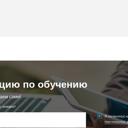
ацию по обучению
аем сами!
ш телефон*
Я согласен(а) 
персональных 