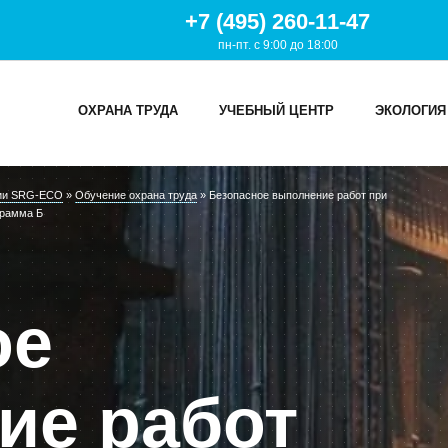
+7 (495) 260-11-47
пн-пт. с 9:00 до 18:00
ОХРАНА ТРУДА
УЧЕБНЫЙ ЦЕНТР
ЭКОЛОГИЯ
ции SRG-ECO
»
Обучение охрана труда
»
Безопасное выполнение работ при
И
грамма Б
ТРУДА
Й ЦЕНТР
ое
ИЯ
ие работ