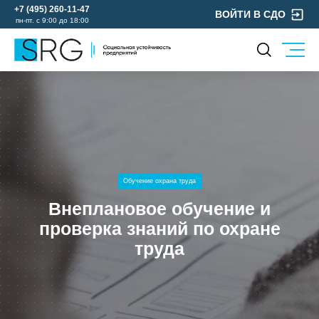
+7 (495) 260-11-47
ВОЙТИ В СДО
пн-пт. с 9:00 до 18:00
КОМПАНИЯ
УСЛУГИ
О нас
ОХРАНА ТРУДА
Руководство
УЧЕБНЫЙ ЦЕНТР
Лицензии и аккредитации
ЭКОЛОГИЯ
Пресс-центр
Обучение охрана труда
Реквизиты
Внеплановое обучение и
Отзывы
проверка знаний по охране
КОНТАКТЫ
труда
МЕРОПРИЯТИЯ
БЛОГ
Карьера
Мы в социальных сетях