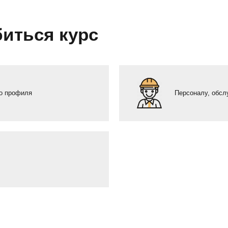
иться курс
го профиля
Персоналу, обс