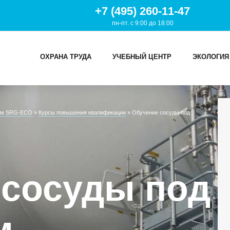
+7 (495) 260-11-47
пн-пт. с 9:00 до 18:00
ОХРАНА ТРУДА
УЧЕБНЫЙ ЦЕНТР
ЭКОЛОГИЯ
И
ции SRG-ECO
»
Курсы повышения квалификации
»
Обучение сосуды под
ТРУДА
Й ЦЕНТР
 сосуды под
ИЯ
м