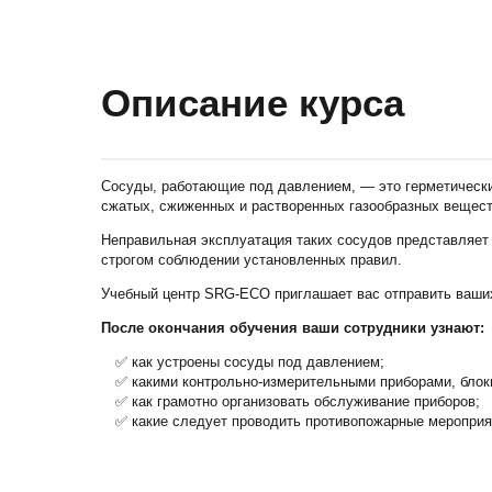
+7 (495) 260-11-47
info@srg-eco.ru
График работы:
Пн – Пт: с 9 до 18
Описание курса
Сб – Вс: выходные
Сосуды, работающие под давлением, — это герметические
сжатых, сжиженных и растворенных газообразных вещест
Неправильная эксплуатация таких сосудов представляет 
строгом соблюдении установленных правил.
Учебный центр SRG-ECO приглашает вас отправить ваших
После окончания обучения ваши сотрудники узнают:
✅ как устроены сосуды под давлением;
✅ какими контрольно-измерительными приборами, блоки
✅ как грамотно организовать обслуживание приборов;
✅ какие следует проводить противопожарные мероприяти