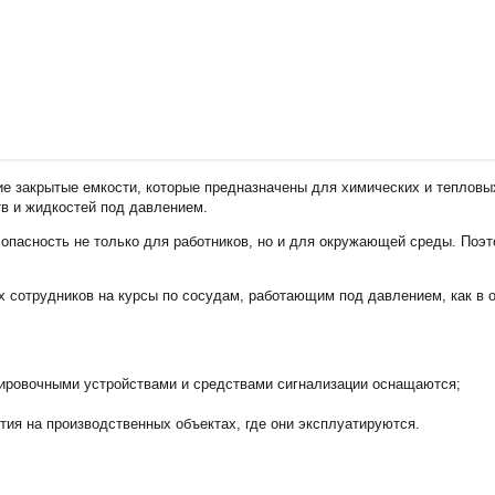
Тел./факс:
E-mail:
+7 (
+7 (845-2) 67-45-41
eco_srt@srg-eco.ru
Граф
График работы:
Пн –
Пн – Пт: с 8 до 17
Сб –
Сб – Вс: выходные
 закрытые емкости, которые предназначены для химических и тепловых
в и жидкостей под давлением.
опасность не только для работников, но и для окружающей среды. Поэт
 сотрудников на курсы по сосудам, работающим под давлением, как в о
ровочными устройствами и средствами сигнализации оснащаются;
я на производственных объектах, где они эксплуатируются.