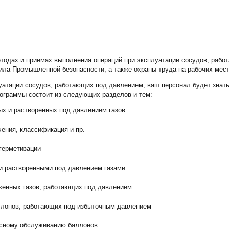
етодах и приемах выполнения операций при эксплуатации сосудов, раб
вила Промышленной безопасности, а также охраны труда на рабочих мес
уатации сосудов, работающих под давлением, ваш персонал будет зна
ограммы состоит из следующих разделов и тем:
ых и растворенных под давлением газов
чения, классификация и пр.
герметизации
и растворенными под давлением газами
иженных газов, работающих под давлением
аллонов, работающих под избыточным давлением
асному обслуживанию баллонов