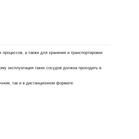
383) 347-84-87
eco_nsk@srg-eco.ru
ик работы:
 Пт: с 9 до 18
 Вс: выходные
 процессов, а также для хранения и транспортировки
ому эксплуатация таких сосудов должна проходить в
чном, так и в дистанционном формате.