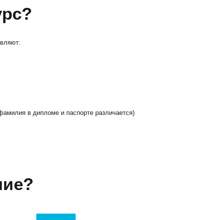
урс?
являют:
фамилия в дипломе и паспорте различается)
ние?