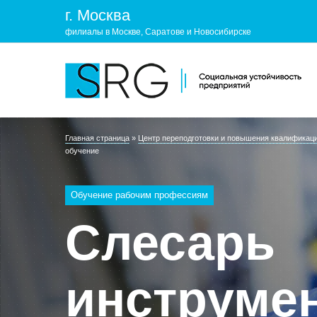
г. Москва
филиалы в Москве, Саратове и Новосибирске
Главная страница
»
Центр переподготовки и повышения квалифика
КОМПАНИЯ
УСЛУГ
обучение
О нас
ОХРАНА 
Обучение рабочим профессиям
Руководство
УЧЕБНЫ
Слесарь
Лицензии и аккредитации
ЭКОЛОГ
Пресс-центр
инструме
Реквизиты