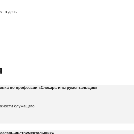
Тел./факс:
E-mail:
+7 (
+7 (845-2) 67-45-41
eco_srt@srg-eco.ru
ч. в день.
Граф
График работы:
Пн –
Пн – Пт: с 8 до 17
Сб –
Сб – Вс: выходные
я
овка по профессии «Слесарь-инструментальщик»
лжности служащего
лесарь-инструментальщик
»