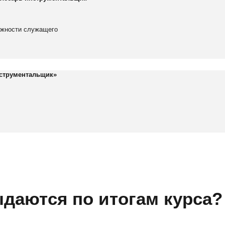
лжности служащего
струментальщик
»
даются по итогам курса?