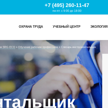
+7 (495) 260-11-47
пн-пт. с 9:00 до 18:00
ОХРАНА ТРУДА
УЧЕБНЫЙ ЦЕНТР
ЭКОЛОГИЯ
ции SRG-ECO
»
Обучение рабочим профессиям
»
Слесарь инструментальщик
И
ТРУДА
Й ЦЕНТР
ИЯ
нтальщик