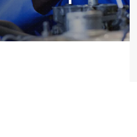
САРАТОВ
Н
Адрес
Адре
410005, г.Саратов, ул. им. В.Г. Рахова, 187/213, 6 этаж,
6300
оф. 617а
3, о
Тел./