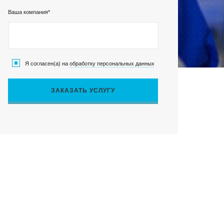
Ваша компания*
Клиентский сервис
Я согласен(а) на
обработку персональных данных
Политика конфиденциальности
ЗАКАЗАТЬ УСЛУГУ
Условия использования файлов cookie
Пользовательское соглашение
ОВОСИБИРСК
с
07, г. Новосибирск, ул. Коммунистическая, д. 35, кор.
фис 12, 1 этаж
факс:
E-mail: