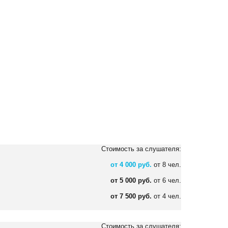
383) 347-84-87
eco_nsk@srg-eco.ru
ик работы:
 Пт: с 9 до 18
 Вс: выходные
Стоимость за слушателя:
от 4 000 руб.
от 8 чел.
от 5 000 руб.
от 6 чел.
от 7 500 руб.
от 4 чел.
Стоимость за слушателя: