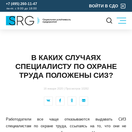
+7 (495) 260-11-47
ВОЙТИ В СДО
пн-пт. с 9:00 до 18:00
КОМПАНИЯ
УСЛУГИ
О нас
ОХРАНА ТРУДА
Руководство
В КАКИХ СЛУЧАЯХ
УЧЕБНЫЙ ЦЕНТР
Лицензии и аккредитации
СПЕЦИАЛИСТУ ПО ОХРАНЕ
ЭКОЛОГИЯ
Пресс-центр
ТРУДА ПОЛОЖЕНЫ СИЗ?
Реквизиты
Отзывы
16 января 2020 | Просмотров 10262
КОНТАКТЫ
МЕРОПРИЯТИЯ
БЛОГ
Работодатели все чаще отказываются выдавать СИЗ
Карьера
специалистам по охране труда, ссылаясь на то, что они не
Мы в социальных сетях