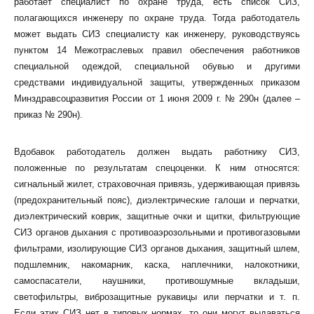
работает специалист по охране труда, есть список СИЗ,
полагающихся инженеру по охране труда. Тогда работодатель
может выдать СИЗ специалисту как инженеру, руководствуясь
пунктом 14 Межотраслевых правил обеспечения работников
специальной одеждой, специальной обувью и другими
средствами индивидуальной защиты, утвержденных приказом
Минздравсоцразвития России от 1 июня 2009 г. № 290н (далее –
приказ № 290н).
Вдобавок работодатель должен выдать работнику СИЗ,
положенные по результатам спецоценки. К ним относятся:
сигнальный жилет, страховочная привязь, удерживающая привязь
(предохранительный пояс), диэлектрические галоши и перчатки,
диэлектрический коврик, защитные очки и щитки, фильтрующие
СИЗ органов дыхания с противоаэрозольными и противогазовыми
фильтрами, изолирующие СИЗ органов дыхания, защитный шлем,
подшлемник, накомарник, каска, наплечники, налокотники,
самоспасатели, наушники, противошумные вкладыши,
светофильтры, виброзащитные рукавицы или перчатки и т. п.
Если этих СИЗ нет в типовых нормах, то они могут выдаваться