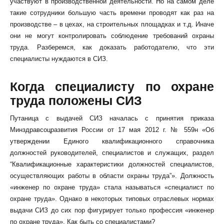
участвуют в производственной деятельности. Но на самом деле
такие сотрудники большую часть времени проводят как раз на
производстве – в цехах, на строительных площадках и т.д. Иначе
они не могут контролировать соблюдение требований охраны
труда. Разберемся, как доказать работодателю, что эти
специалисты нуждаются в СИЗ.
КЛИЕНТСКИЙ СЕРВИС
ПОЛИТИКА КОНФИДЕНЦИАЛЬНОСТИ
Когда специалисту по охране
УСЛОВИЯ ИСПОЛЬЗОВАНИЯ ФАЙЛОВ COOKIE
труда положены СИЗ
ПОЛЬЗОВАТЕЛЬСКОЕ СОГЛАШЕНИЕ
Путаница с выдачей СИЗ началась с принятия приказа
Минздравсоцразвития России от 17 мая 2012 г. № 559н «Об
утверждении Единого квалификационного справочника
должностей руководителей, специалистов и служащих, раздел
“Квалификационные характеристики должностей специалистов,
осуществляющих работы в области охраны труда”». Должность
«инженер по охране труда» стала называться «специалист по
охране труда». Однако в некоторых типовых отраслевых нормах
выдачи СИЗ до сих пор фигурирует только профессия «инженер
по охране труда». Как быть со специалистами?