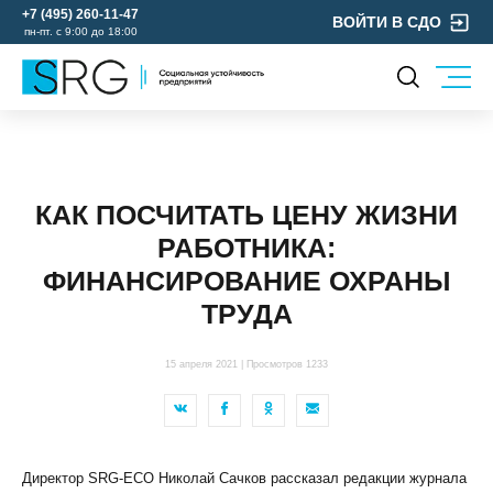
+7 (495) 260-11-47
ВОЙТИ В СДО
пн-пт. с 9:00 до 18:00
КОМПАНИЯ
УСЛУГИ
О нас
ОХРАНА ТРУДА
Руководство
КАК ПОСЧИТАТЬ ЦЕНУ ЖИЗНИ
УЧЕБНЫЙ ЦЕНТР
Лицензии и аккредитации
РАБОТНИКА:
ЭКОЛОГИЯ
Пресс-центр
ФИНАНСИРОВАНИЕ ОХРАНЫ
Реквизиты
ТРУДА
Отзывы
КОНТАКТЫ
15 апреля 2021 | Просмотров 1233
МЕРОПРИЯТИЯ
БЛОГ
Карьера
Директор SRG-ECO Николай Сачков рассказал редакции журнала
Мы в социальных сетях