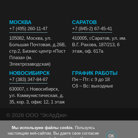
МОСКВА
САРАТОВ
+7 (495) 260-11-47
+7 (845-2) 67-45-41
105082, Москва, ул.
410005, г.Саратов, ул. им.
Большая Почтовая, д.26В,
В.Г. Рахова, 187/213, 6
стр.2, Бизнес-центр «Пост
этаж, оф. 617а
Плаза» (м.
Электрозаводская)
НОВОСИБИРСК
ГРАФИК РАБОТЫ
+7 (383) 347-84-87
Пн – Пт: с 9 до 18
Сб – Вс: выходные
630007, г. Новосибирск,
ул. Коммунистическая, д.
35, кор. 3, офис 12, 1 этаж
© 2026 ООО "ЭсАрДжи-
ЭКО" Все права
Мы используем файлы cookie.
Пользуясь
защищены.
настоящим веб-сайтом, Вы даете свое согласие
OK