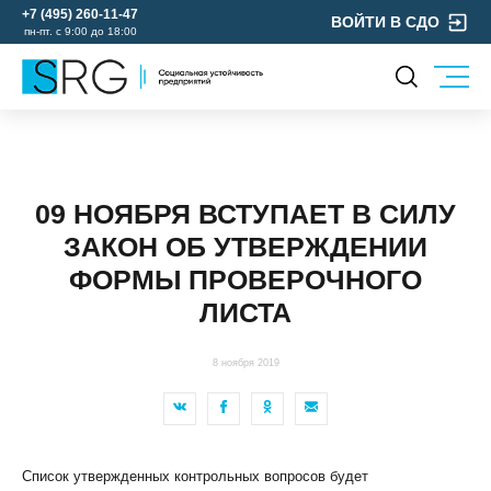
+7 (495) 260-11-47
ВОЙТИ В СДО
пн-пт. с 9:00 до 18:00
КОМПАНИЯ
УСЛУГИ
О нас
ОХРАНА ТРУДА
Руководство
09 НОЯБРЯ ВСТУПАЕТ В СИЛУ
УЧЕБНЫЙ ЦЕНТР
Лицензии и аккредитации
ЗАКОН ОБ УТВЕРЖДЕНИИ
ЭКОЛОГИЯ
Пресс-центр
ФОРМЫ ПРОВЕРОЧНОГО
Реквизиты
ЛИСТА
Отзывы
КОНТАКТЫ
8 ноября 2019
МЕРОПРИЯТИЯ
БЛОГ
Карьера
Список утвержденных контрольных вопросов будет
Мы в социальных сетях