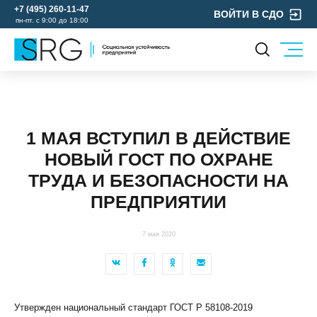
+7 (495) 260-11-47
ВОЙТИ В СДО
пн-пт. с 9:00 до 18:00
КОМПАНИЯ
УСЛУГИ
О нас
ОХРАНА ТРУДА
Руководство
1 МАЯ ВСТУПИЛ В ДЕЙСТВИЕ
УЧЕБНЫЙ ЦЕНТР
Лицензии и аккредитации
НОВЫЙ ГОСТ ПО ОХРАНЕ
ЭКОЛОГИЯ
Пресс-центр
ТРУДА И БЕЗОПАСНОСТИ НА
Реквизиты
ПРЕДПРИЯТИИ
Отзывы
КОНТАКТЫ
7 мая 2020
МЕРОПРИЯТИЯ
БЛОГ
Карьера
Утвержден национальный стандарт ГОСТ Р 58108-2019
Мы в социальных сетях