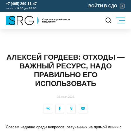
+7 (495) 260-11-47
ВОЙТИ В СДО
пн-пт. с 9:00 до 18:00
КОМПАНИЯ
УСЛУГИ
О нас
ОХРАНА ТРУДА
Руководство
АЛЕКСЕЙ ГОРДЕЕВ: ОТХОДЫ —
УЧЕБНЫЙ ЦЕНТР
Лицензии и аккредитации
ВАЖНЫЙ РЕСУРС, НАДО
ЭКОЛОГИЯ
Пресс-центр
ПРАВИЛЬНО ЕГО
Реквизиты
ИСПОЛЬЗОВАТЬ
Отзывы
КОНТАКТЫ
19 июля 2019
МЕРОПРИЯТИЯ
БЛОГ
Карьера
Совсем недавно среди вопросов, озвученных на прямой линии с
Мы в социальных сетях