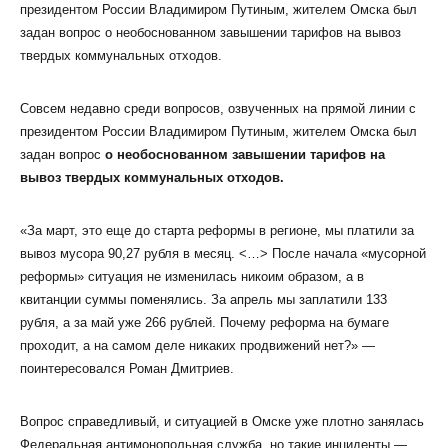
президентом России Владимиром Путиным, жителем Омска был
задан вопрос о необоснованном завышении тарифов на вывоз
твердых коммунальных отходов.
Совсем недавно среди вопросов, озвученных на прямой линии с
президентом России Владимиром Путиным, жителем Омска был
КЛИЕНТСКИЙ СЕРВИС
задан вопрос
о необоснованном завышении тарифов на
ПОЛИТИКА КОНФИДЕНЦИАЛЬНОСТИ
вывоз твердых коммунальных отходов.
УСЛОВИЯ ИСПОЛЬЗОВАНИЯ ФАЙЛОВ COOKIE
ПОЛЬЗОВАТЕЛЬСКОЕ СОГЛАШЕНИЕ
«За март, это еще до старта реформы в регионе, мы платили за
вывоз мусора 90,27 рубля в месяц. <…> После начала «мусорной
реформы» ситуация не изменилась никоим образом, а в
квитанции суммы поменялись. За апрель мы заплатили 133
рубля, а за май уже 266 рублей. Почему реформа на бумаге
проходит, а на самом деле никаких продвижений нет?» —
поинтересовался Роман Дмитриев.
Вопрос справедливый, и ситуацией в Омске уже плотно занялась
Федеральная антимонопольная служба, но такие инциденты —