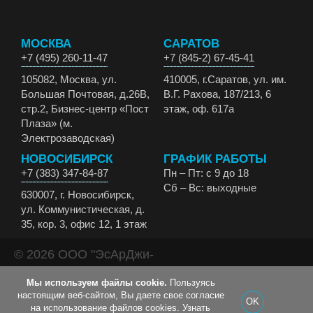
МОСКВА
САРАТОВ
+7 (495) 260-11-47
+7 (845-2) 67-45-41
105082, Москва, ул.
410005, г.Саратов, ул. им.
Большая Почтовая, д.26В,
В.Г. Рахова, 187/213, 6
стр.2, Бизнес-центр «Пост
этаж, оф. 617а
Плаза» (м.
Электрозаводская)
НОВОСИБИРСК
ГРАФИК РАБОТЫ
+7 (383) 347-84-87
Пн – Пт: с 9 до 18
Сб – Вс: выходные
630007, г. Новосибирск,
ул. Коммунистическая, д.
35, кор. 3, офис 12, 1 этаж
© 2026 ООО "ЭсАрДжи-
ЭКО" Все права
Мы используем файлы cookie.
Пользуясь
защищены.
настоящим веб-сайтом, Вы даете свое согласие
OK
на использование файлов cookies.
Узнать