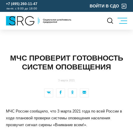
+7 (495) 260-11-47
ВОЙТИ В СДО
пн-пт. с 9:00 до 18:00
КОМПАНИЯ
УСЛУГИ
О нас
ОХРАНА ТРУДА
Руководство
МЧС ПРОВЕРИТ ГОТОВНОСТЬ
УЧЕБНЫЙ ЦЕНТР
Лицензии и аккредитации
СИСТЕМ ОПОВЕЩЕНИЯ
ЭКОЛОГИЯ
Пресс-центр
Реквизиты
3 марта 2021
Отзывы
КОНТАКТЫ
МЕРОПРИЯТИЯ
МЧС России сообщило, что 3 марта 2021 года по всей России в
БЛОГ
ходе плановой проверки системы оповещения населения
Карьера
прозвучит сигнал сирены «Внимание всем!».
Мы в социальных сетях