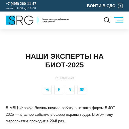
+7 (495) 260-11-47
ВОЙТИ В СДО
пн-пт. с 9:00 до 18:00
КОМПАНИЯ
УСЛУГИ
О нас
ОХРАНА ТРУДА
Руководство
НАШИ ЭКСПЕРТЫ НА
УЧЕБНЫЙ ЦЕНТР
Лицензии и аккредитации
БИОТ-2025
ЭКОЛОГИЯ
Пресс-центр
Реквизиты
12 ноября 2025
Отзывы
КОНТАКТЫ
МЕРОПРИЯТИЯ
В МВЦ «Крокус Экспо» начала работу выставка-форум БИОТ
БЛОГ
2025 — главное событие в сфере охраны труда. В этом году
Карьера
мероприятие проходит в 29-й раз.
Мы в социальных сетях