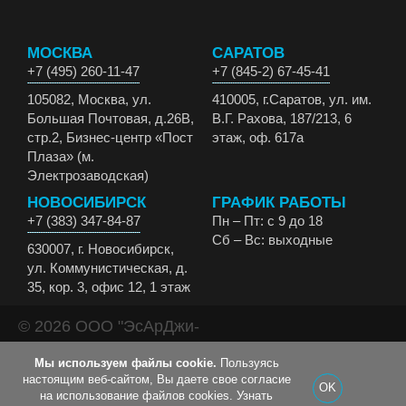
МОСКВА
САРАТОВ
+7 (495) 260-11-47
+7 (845-2) 67-45-41
105082, Москва, ул.
410005, г.Саратов, ул. им.
Большая Почтовая, д.26В,
В.Г. Рахова, 187/213, 6
стр.2, Бизнес-центр «Пост
этаж, оф. 617а
Плаза» (м.
Электрозаводская)
НОВОСИБИРСК
ГРАФИК РАБОТЫ
+7 (383) 347-84-87
Пн – Пт: с 9 до 18
Сб – Вс: выходные
630007, г. Новосибирск,
ул. Коммунистическая, д.
35, кор. 3, офис 12, 1 этаж
© 2026 ООО "ЭсАрДжи-
ЭКО" Все права
Мы используем файлы cookie.
Пользуясь
защищены.
настоящим веб-сайтом, Вы даете свое согласие
OK
на использование файлов cookies.
Узнать