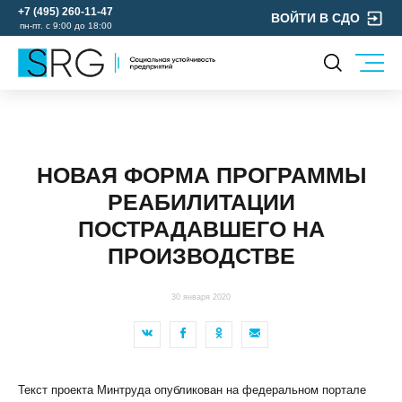
+7 (495) 260-11-47
ВОЙТИ В СДО
пн-пт. с 9:00 до 18:00
КОМПАНИЯ
УСЛУГИ
О нас
ОХРАНА ТРУДА
Руководство
НОВАЯ ФОРМА ПРОГРАММЫ
УЧЕБНЫЙ ЦЕНТР
Лицензии и аккредитации
РЕАБИЛИТАЦИИ
ЭКОЛОГИЯ
Пресс-центр
ПОСТРАДАВШЕГО НА
Реквизиты
ПРОИЗВОДСТВЕ
Отзывы
КОНТАКТЫ
30 января 2020
МЕРОПРИЯТИЯ
БЛОГ
Карьера
Текст проекта Минтруда опубликован на федеральном портале
Мы в социальных сетях