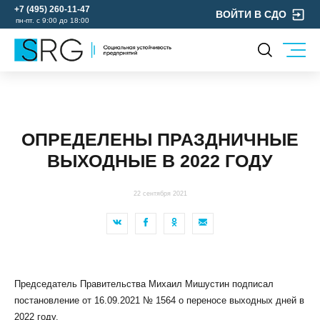
+7 (495) 260-11-47
ВОЙТИ В СДО
пн-пт. с 9:00 до 18:00
КОМПАНИЯ
УСЛУГИ
О нас
ОХРАНА ТРУДА
Руководство
ОПРЕДЕЛЕНЫ ПРАЗДНИЧНЫЕ
УЧЕБНЫЙ ЦЕНТР
Лицензии и аккредитации
ВЫХОДНЫЕ В 2022 ГОДУ
ЭКОЛОГИЯ
Пресс-центр
Реквизиты
22 сентября 2021
Отзывы
КОНТАКТЫ
МЕРОПРИЯТИЯ
БЛОГ
Председатель Правительства Михаил Мишустин подписал
Карьера
постановление от 16.09.2021 № 1564 о переносе выходных дней в
2022 году.
Мы в социальных сетях