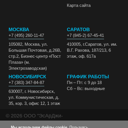
Карта сайта
МОСКВА
САРАТОВ
+7 (495) 260-11-47
+7 (845-2) 67-45-41
105082, Москва, ул.
410005, г.Саратов, ул. им.
Большая Почтовая, д.26В,
В.Г. Рахова, 187/213, 6
стр.2, Бизнес-центр «Пост
этаж, оф. 617а
Плаза» (м.
Электрозаводская)
НОВОСИБИРСК
ГРАФИК РАБОТЫ
+7 (383) 347-84-87
Пн – Пт: с 9 до 18
Сб – Вс: выходные
630007, г. Новосибирск,
ул. Коммунистическая, д.
35, кор. 3, офис 12, 1 этаж
© 2026 ООО "ЭсАрДжи-
ЭКО" Все права
Мы используем файлы cookie.
Пользуясь