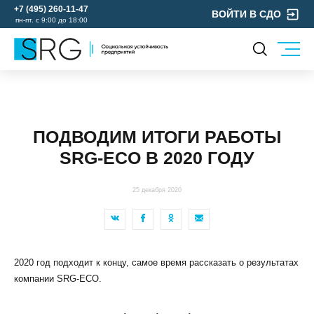
+7 (495) 260-11-47
ВОЙТИ В СДО
пн-пт. с 9:00 до 18:00
КОМПАНИЯ
УСЛУГИ
О нас
ОХРАНА ТРУДА
Руководство
ПОДВОДИМ ИТОГИ РАБОТЫ
УЧЕБНЫЙ ЦЕНТР
Лицензии и аккредитации
SRG-ECO В 2020 ГОДУ
ЭКОЛОГИЯ
Пресс-центр
Реквизиты
25 декабря 2020
Отзывы
КОНТАКТЫ
МЕРОПРИЯТИЯ
2020 год подходит к концу, самое время рассказать о результатах
БЛОГ
компании SRG-ECO.
Карьера
Мы в социальных сетях