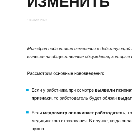
ИЗМЕНИТЬ
Отзывы
10 июля 2023
Минздрав подготовил изменения в действующий
вынесен на общественные обсуждения, которые п
Рассмотрим основные нововведения:
МОСКВА
Если у работника при осмотре
выявили психиа
признаки
, то работодатель будет обязан
выдат
Адрес
105082, Москва, ул. Большая Почтовая, д.26В, стр.2,
Если
медосмотр оплачивает работодатель
, т
Бизнес-центр «Пост Плаза» (м. Электрозаводская)
медицинского страхования. В случае, когда опла
Тел./факс:
E-mail:
нужно.