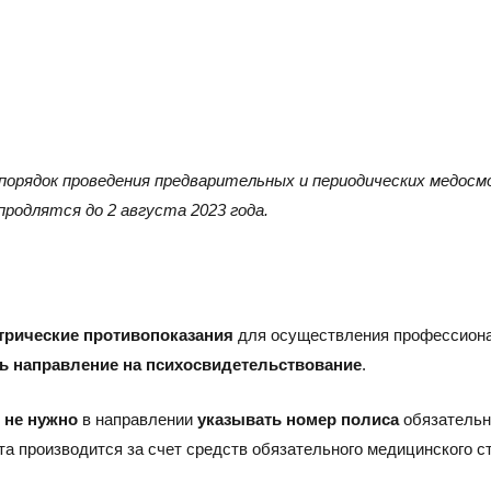
 порядок проведения предварительных и периодических медо
родлятся до 2 августа 2023 года.
САРАТОВ
Н
трические противопоказания
для осуществления профессиона
ь направление на психосвидетельствование
.
Адрес
Адре
410005, г.Саратов, ул. им. В.Г. Рахова, 187/213, 6 этаж,
6300
о
не нужно
в направлении
указывать номер полиса
обязательно
оф. 617а
3, о
та производится за счет средств обязательного медицинского с
Тел./