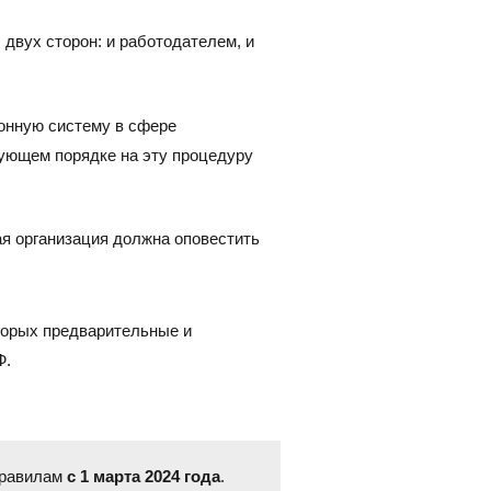
383) 347-84-87
eco_nsk@srg-eco.ru
с двух сторон: и работодателем, и
ик работы:
 Пт: с 9 до 18
 Вс: выходные
онную систему в сфере
ующем порядке на эту процедуру
ая организация должна оповестить
оторых предварительные и
Ф.
правилам
с
1 марта 2024 года
.