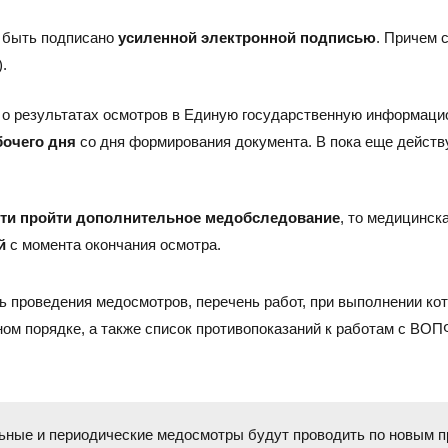
Тел./факс:
E-mail:
+7 (
+7 (845-2) 67-45-41
eco_srt@srg-eco.ru
 быть подписано
усиленной электронной подписью
. Причем 
Граф
.
График работы:
Пн –
Пн – Пт: с 8 до 17
Сб –
Сб – Вс: выходные
 о результатах осмотров в Единую государственную информаци
бочего дня
со дня формирования документа. В пока еще действ
ти пройти дополнительное медобследование
, то медицинск
й
с момента окончания осмотра.
ть проведения медосмотров, перечень работ, при выполнении к
ом порядке, а также список противопоказаний к работам с ВОП
льные и периодические медосмотры будут проводить по новым 