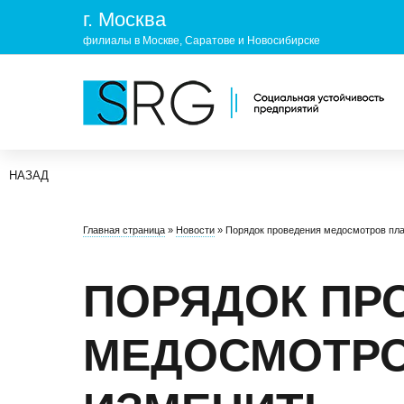
г. Москва
филиалы в Москве, Саратове и Новосибирске
НАЗАД
КОМПАНИЯ
УСЛУГ
Главная страница
»
Новости
»
Порядок проведения медосмотров пл
О нас
ОХРАНА 
Руководство
УЧЕБНЫ
ПОРЯДОК ПР
Лицензии и аккредитации
ЭКОЛОГ
МЕДОСМОТРО
Пресс-центр
Реквизиты