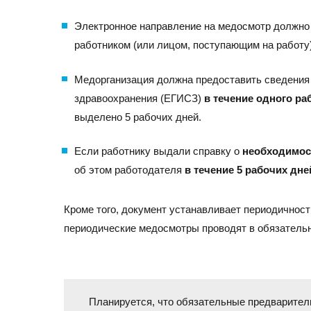
+7 (495) 260-11-47
info@srg-eco.ru
Электронное направление на медосмотр должно
График работы:
работником (или лицом, поступающим на работу)
Пн – Пт: с 9 до 18
Сб – Вс: выходные
Медорганизация должна предоставить сведения
здравоохранения (ЕГИСЗ)
в течение одного ра
выделено 5 рабочих дней.
Если работнику выдали справку о
необходимос
об этом работодателя
в течение 5 рабочих дне
Кроме того, документ устанавливает периодичнос
периодические медосмотры проводят в обязательн
Планируется, что обязательные предварите