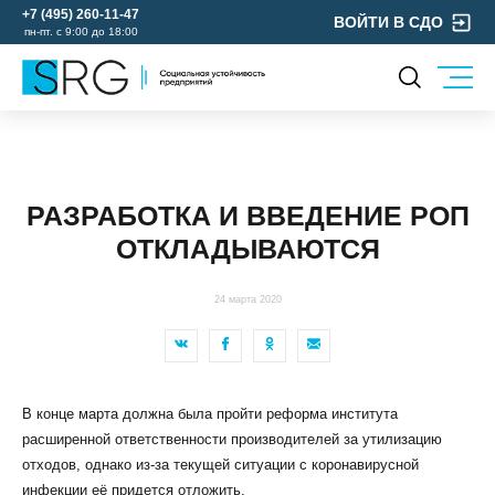
+7 (495) 260-11-47
ВОЙТИ В СДО
пн-пт. с 9:00 до 18:00
КОМПАНИЯ
УСЛУГИ
О нас
ОХРАНА ТРУДА
Руководство
РАЗРАБОТКА И ВВЕДЕНИЕ РОП
УЧЕБНЫЙ ЦЕНТР
Лицензии и аккредитации
ОТКЛАДЫВАЮТСЯ
ЭКОЛОГИЯ
Пресс-центр
Реквизиты
24 марта 2020
Отзывы
КОНТАКТЫ
МЕРОПРИЯТИЯ
В конце марта должна была пройти реформа института
БЛОГ
расширенной ответственности производителей за утилизацию
Карьера
отходов, однако из-за текущей ситуации с коронавирусной
инфекции её придется отложить.
Мы в социальных сетях