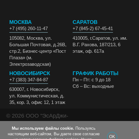
МОСКВА
САРАТОВ
+7 (495) 260-11-47
+7 (845-2) 67-45-41
105082, Москва, ул.
410005, г.Саратов, ул. им.
Большая Почтовая, д.26В,
В.Г. Рахова, 187/213, 6
стр.2, Бизнес-центр «Пост
этаж, оф. 617а
Плаза» (м.
Электрозаводская)
НОВОСИБИРСК
ГРАФИК РАБОТЫ
+7 (383) 347-84-87
Пн – Пт: с 9 до 18
Сб – Вс: выходные
630007, г. Новосибирск,
ул. Коммунистическая, д.
35, кор. 3, офис 12, 1 этаж
© 2026 ООО "ЭсАрДжи-
ЭКО" Все права
Мы используем файлы cookie.
Пользуясь
защищены.
настоящим веб-сайтом, Вы даете свое согласие
OK