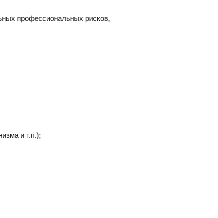
льных профессиональных рисков,
зма и т.п.);