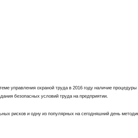
Тел./факс:
E-mail:
+7 (
+7 (845-2) 67-45-41
eco_srt@srg-eco.ru
Граф
График работы:
Пн –
Пн – Пт: с 8 до 17
Сб –
Сб – Вс: выходные
стеме управления охраной труда в 2016 году наличие процеду
дания безопасных условий труда на предприятии.
ных рисков и одну из популярных на сегодняшний день методик,