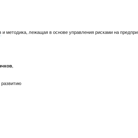
в
и методика, лежащая в основе управления рисками на предпри
ачков
,
о развитию
САРАТОВ
Н
Адрес
Адре
410005, г.Саратов, ул. им. В.Г. Рахова, 187/213, 6 этаж,
6300
оф. 617а
3, о
Тел./