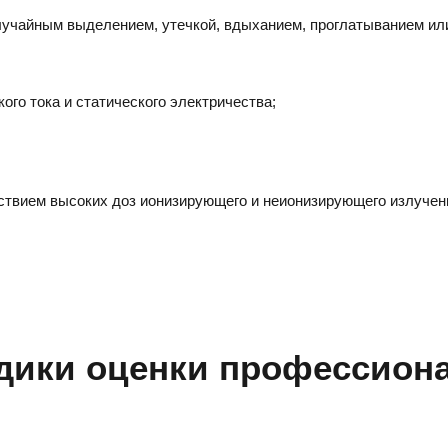
лучайным выделением, утечкой, вдыханием, проглатыванием и
ого тока и статического электричества;
твием высоких доз ионизирующего и неионизирующего излучени
ики оценки профессион