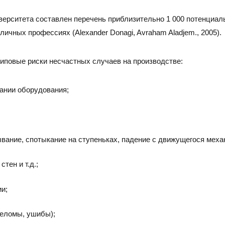
верситета составлен перечень приблизительно 1 000 потенциа
личных профессиях (Alexander Donagi, Avraham Aladjem., 2005).
иповые риски несчастных случаев на производстве:
ании оборудования;
ание, спотыкание на ступеньках, падение с движущегося механи
тен и т.д.;
и;
реломы, ушибы);