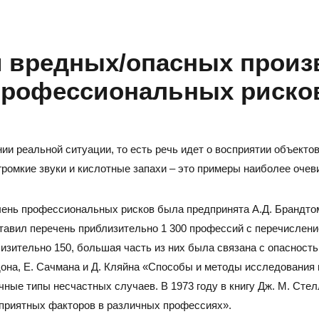
я вредных/опасных прои
 профессиональных риско
и реальной ситуации, то есть речь идет о восприятии объектов
ромкие звуки и кислотные запахи – это примеры наиболее очев
чень профессиональных рисков была предпринята А.Д. Брандтом
тавил перечень приблизительно 1 300 профессий с перечислени
изительно 150, большая часть из них была связана с опасность
ддона, Е. Сачмана и Д. Кляйна «Способы и методы исследования 
ные типы несчастных случаев. В 1973 году в книгу Дж. М. Сте
приятных факторов в различных профессиях».