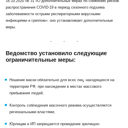
16.10.2020 № 31 «О дополнительных мерах по снижению рисков
распространения СОVID-19 в период сезонного подъема
заболеваемости острыми респираторными вирусными
инфекциями и гриппом»: оно устанавливает дополнительные
меры.
КЛИЕНТСКИЙ СЕРВИС
ПОЛИТИКА КОНФИДЕНЦИАЛЬНОСТИ
Ведомство установило следующие
УСЛОВИЯ ИСПОЛЬЗОВАНИЯ ФАЙЛОВ COOKIE
ограничительные меры:
ПОЛЬЗОВАТЕЛЬСКОЕ СОГЛАШЕНИЕ
Ношение маски обязательно для всех лиц, находящихся на
территории РФ, при нахождении в местах массового
пребывания людей;
Контроль соблюдения масочного режима осуществляется
региональными властями;
Юрлицам и ИП запрещается проведение зрелищно-