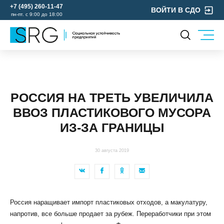
+7 (495) 260-11-47
ВОЙТИ В СДО
пн-пт. с 9:00 до 18:00
КОМПАНИЯ
УСЛУГИ
О нас
ОХРАНА ТРУДА
Руководство
РОССИЯ НА ТРЕТЬ УВЕЛИЧИЛА
УЧЕБНЫЙ ЦЕНТР
Лицензии и аккредитации
ВВОЗ ПЛАСТИКОВОГО МУСОРА
ЭКОЛОГИЯ
Пресс-центр
ИЗ-ЗА ГРАНИЦЫ
Реквизиты
Отзывы
30 августа 2019
КОНТАКТЫ
МЕРОПРИЯТИЯ
БЛОГ
Россия наращивает импорт пластиковых отходов, а макулатуру,
Карьера
напротив, все больше продает за рубеж. Переработчики при этом
Мы в социальных сетях