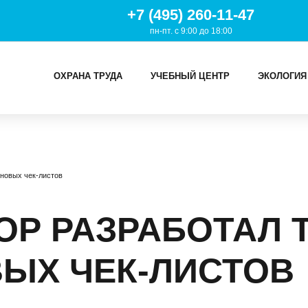
+7 (495) 260-11-47
пн-пт. с 9:00 до 18:00
ОХРАНА ТРУДА
УЧЕБНЫЙ ЦЕНТР
ЭКОЛОГИЯ
И
 новых чек-листов
ТРУДА
Й ЦЕНТР
ОР РАЗРАБОТАЛ 
ИЯ
ВЫХ ЧЕК-ЛИСТОВ