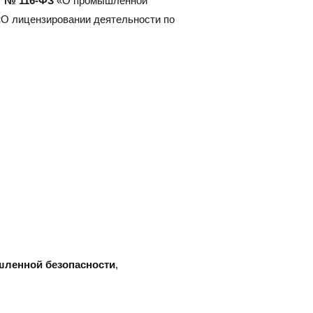
7 № 116-ФЗ
«О промышленной
383) 347-84-87
eco_nsk@srg-eco.ru
О лицензировании деятельности по
ик работы:
 Пт: с 9 до 18
 Вс: выходные
шленной безопасности
,