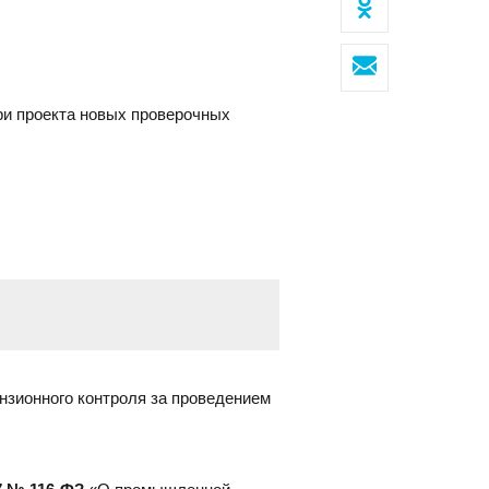
ри проекта новых проверочных
Клиентский сервис
Политика конфиденциальности
Условия использования файлов cookie
Пользовательское соглашение
ОВОСИБИРСК
с
нзионного контроля за проведением
07, г. Новосибирск, ул. Коммунистическая, д. 35, кор.
фис 12, 1 этаж
факс:
E-mail: