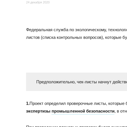
Отзывы
24 декабря 2020
Федеральная служба по экологическому, технолог
листов (списка контрольных вопросов), которые б
Предположительно, чек-листы начнут действ
МОСКВА
Адрес
1.
Проект определил проверочные листы, которые 
105082, Москва, ул. Большая Почтовая, д.26В, стр.2,
экспертизы
промышленной безопасности
, в о
Бизнес-центр «Пост Плаза» (м. Электрозаводская)
Тел./факс:
E-mail: