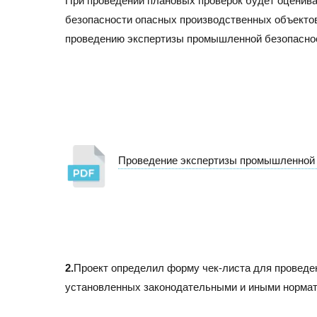
При проведении плановых проверок будет оценив
+7 (495) 260-11-47
info@srg-eco.ru
безопасности опасных производственных объекто
График работы:
проведению экспертизы промышленной безопасно
Пн – Пт: с 9 до 18
Сб – Вс: выходные
Проведение экспертизы промышленной 
2.
Проект определил форму чек-листа для провед
установленных законодательными и иными норма