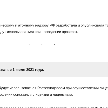
ическому и атомному надзору РФ разработала и опубликовала т
удут использоваться при проведении проверок.
овать
с 1 июля 2021 года.
САРАТОВ
Н
Адрес
Адре
будут использоваться Ростехнадзором при осуществлении лице
410005, г.Саратов, ул. им. В.Г. Рахова, 187/213, 6 этаж,
6300
тношении соискателя лицензии и лицензиата.
оф. 617а
3, о
Тел./