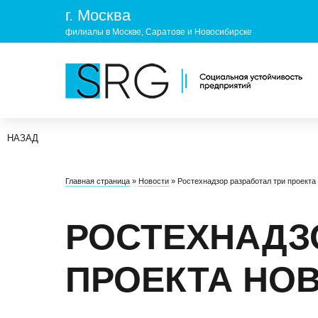
г. Москва
филиалы в Москве, Саратове и Новосибирске
НАЗАД
КОМПАНИЯ
УСЛУГ
Главная страница
»
Новости
»
Ростехнадзор разработал три проекта
О нас
ОХРАНА 
Руководство
УЧЕБНЫ
РОСТЕХНАДЗ
Лицензии и аккредитации
ЭКОЛОГ
ПРОЕКТА НО
Пресс-центр
Реквизиты