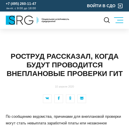
+7 (495) 260-11-47
ВОЙТИ В СДО
пн-пт. с 9:00 до 18:00
КОМПАНИЯ
УСЛУГИ
О нас
ОХРАНА ТРУДА
Руководство
РОСТРУД РАССКАЗАЛ, КОГДА
УЧЕБНЫЙ ЦЕНТР
Лицензии и аккредитации
БУДУТ ПРОВОДИТСЯ
ЭКОЛОГИЯ
Пресс-центр
ВНЕПЛАНОВЫЕ ПРОВЕРКИ ГИТ
Реквизиты
Отзывы
10 апреля 2020
КОНТАКТЫ
МЕРОПРИЯТИЯ
БЛОГ
По сообщению ведомства, причинами для внеплановой проверки
Карьера
могут стать невыплата заработной платы или незаконное
Мы в социальных сетях