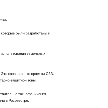
383) 347-84-87
eco_nsk@srg-eco.ru
ик работы:
 Пт: с 9 до 18
ены.
 Вс: выходные
, которые были разработаны и
и использования земельных
Это означает, что проекты СЗЗ,
итарно-защитной зоны.
твительно так: ограничения
аны в Росреестре.