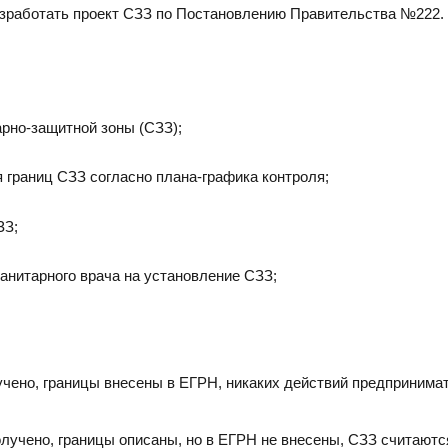
азработать проект СЗЗ по Постановлению Правительства №222.
арно-защитной зоны (СЗЗ);
границ СЗЗ согласно плана-графика контроля;
ЗЗ;
анитарного врача на установление СЗЗ;
чено, границы внесены в ЕГРН, никаких действий предпринимат
лучено, границы описаны, но в ЕГРН не внесены, СЗЗ считаютс