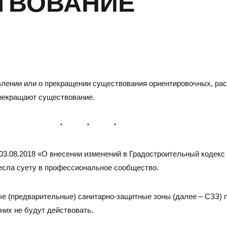
ТВОВАНИЕ
овлении или о прекращении существования ориентировочных, ра
прекращают существование.
САРАТОВ
Н
 03.08.2018 «О внесении изменений в Градостроительный кодек
есла суету в профессиональное сообщество.
Адрес
Адре
410005, г.Саратов, ул. им. В.Г. Рахова, 187/213, 6 этаж,
6300
ные (предварительные) санитарно-защитные зоны (далее – СЗЗ)
оф. 617а
3, о
них не будут действовать.
Тел./