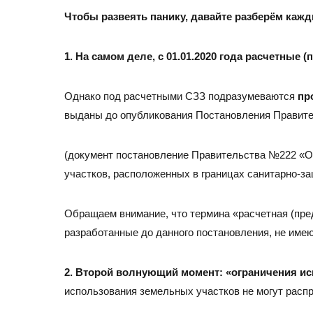
+7 (495) 260-11-47
info@srg-eco.ru
Чтобы развеять панику, давайте разберём кажд
График работы:
Пн – Пт: с 9 до 18
1.
На самом деле, с 01.01.2020 года расчетные
Сб – Вс: выходные
Однако под расчетными СЗЗ подразумеваются
пр
выданы до опубликования Постановления Правит
(документ постановление Правительства №222 «О
участков, расположенных в границах санитарно-за
Обращаем внимание, что термина «расчетная (пре
разработанные до данного постановления, не имею
2.
Второй волнующий момент: «ограничения исп
использования земельных участков не могут распр