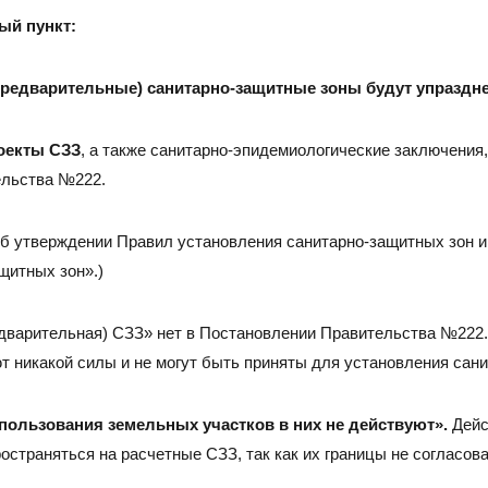
Тел./факс:
E-mail:
+7 (
ый пункт:
+7 (845-2) 67-45-41
eco_srt@srg-eco.ru
Граф
График работы:
Пн –
 (предварительные) санитарно-защитные зоны будут упраздн
Пн – Пт: с 8 до 17
Сб –
Сб – Вс: выходные
оекты СЗЗ
, а также санитарно-эпидемиологические заключения
ельства №222.
б утверждении Правил установления санитарно-защитных зон 
щитных зон».)
дварительная) СЗЗ» нет в Постановлении Правительства №222. 
т никакой силы и не могут быть приняты для установления сан
ользования земельных участков в них не действуют».
Дейс
остраняться на расчетные СЗЗ, так как их границы не согласов