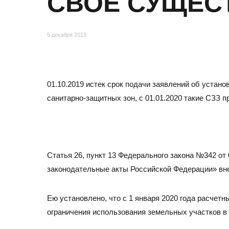
СВОЁ СУЩЕС
Отзывы
5 декабря 2019
01.10.2019 истек срок подачи заявлений об устан
санитарно-защитных зон, с 01.01.2020 такие СЗЗ 
МОСКВА
Статья 26, пункт 13 Федерального закона №342 от
законодательные акты Российской Федерации» вн
Адрес
105082, Москва, ул. Большая Почтовая, д.26В, стр.2,
Ею установлено, что с 1 января 2020 года расчет
Бизнес-центр «Пост Плаза» (м. Электрозаводская)
ограничения использования земельных участков в 
Тел./факс:
E-mail: