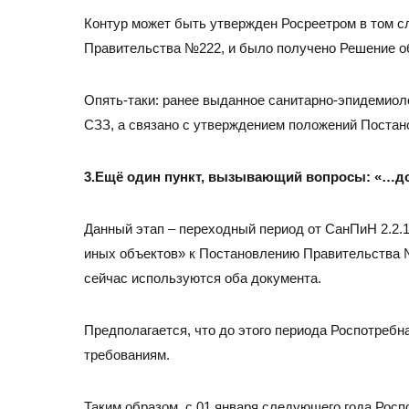
Контур может быть утвержден Росреетром в том с
Правительства №222, и было получено Решение об
Опять-таки: ранее выданное санитарно-эпидемиоло
СЗЗ, а связано с утверждением положений Поста
3.Ещё один пункт, вызывающий вопросы: «…до 
Данный этап – переходный период от СанПиН 2.2.1
иных объектов» к Постановлению Правительства №
сейчас используются оба документа.
Предполагается, что до этого периода Роспотребн
требованиям.
Таким образом, с 01 января следующего года Росп