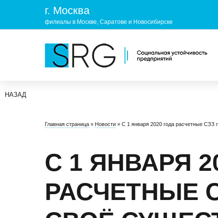
г. Москва
филиалы в Москве, Саратове и Новосибирске
НАЗАД
КОМПАНИЯ
УСЛУГ
Главная страница
»
Новости
»
С 1 января 2020 года расчетные СЗЗ
О нас
ОХРАНА 
Руководство
УЧЕБНЫ
С 1 ЯНВАРЯ 2
Лицензии и аккредитации
ЭКОЛОГ
РАСЧЕТНЫЕ 
Пресс-центр
Реквизиты