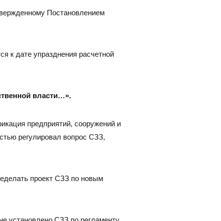
утвержденному Постановлением
ся к дате упразднения расчетной
ственной власти…».
фикация предприятий, сооружений и
стью регулировал вопрос СЗЗ,
ределать проект СЗЗ по новым
 не установлено СЗЗ по регламенту