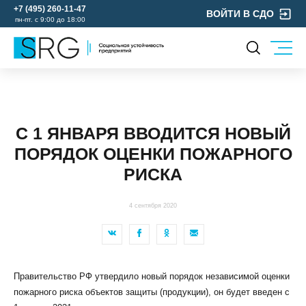
+7 (495) 260-11-47
ВОЙТИ В СДО
пн-пт. с 9:00 до 18:00
КОМПАНИЯ
УСЛУГИ
О нас
ОХРАНА ТРУДА
Руководство
С 1 ЯНВАРЯ ВВОДИТСЯ НОВЫЙ
УЧЕБНЫЙ ЦЕНТР
Лицензии и аккредитации
ПОРЯДОК ОЦЕНКИ ПОЖАРНОГО
ЭКОЛОГИЯ
Пресс-центр
РИСКА
Реквизиты
Отзывы
4 сентября 2020
КОНТАКТЫ
МЕРОПРИЯТИЯ
БЛОГ
Правительство РФ утвердило новый порядок независимой оценки
Карьера
пожарного риска объектов защиты (продукции), он будет введен с
Мы в социальных сетях