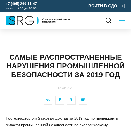
+7 (495) 260-11-47
ВОЙТИ В СДО
пн-пт. с 9:00 до 18:00
КОМПАНИЯ
УСЛУГИ
О нас
ОХРАНА ТРУДА
Руководство
САМЫЕ РАСПРОСТРАНЕННЫЕ
УЧЕБНЫЙ ЦЕНТР
Лицензии и аккредитации
НАРУШЕНИЯ ПРОМЫШЛЕННОЙ
ЭКОЛОГИЯ
Пресс-центр
БЕЗОПАСНОСТИ ЗА 2019 ГОД
Реквизиты
Отзывы
12 мая 2020
КОНТАКТЫ
МЕРОПРИЯТИЯ
БЛОГ
Ростехнадзор опубликовал доклад за 2019 год по проверкам в
Карьера
области промышленной безопасности по экологическому,
Мы в социальных сетях