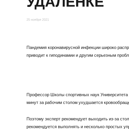
УДАЛЕНКЕ
Отзывы
25 ноября 2021
Пандемия коронавирусной инфекции широко распро
приводит к гиподинамии и другим серьезным проб
МОСКВА
Профессор Школы спортивных наук Университета Ва
Адрес
минут за рабочим столом ухудшается кровообращ
105082, Москва, ул. Большая Почтовая, д.26В, стр.2,
Бизнес-центр «Пост Плаза» (м. Электрозаводская)
Поэтому эксперт рекомендует выходить из-за стол
Тел./факс:
E-mail:
рекомендуется выполнять и несколько простых уп