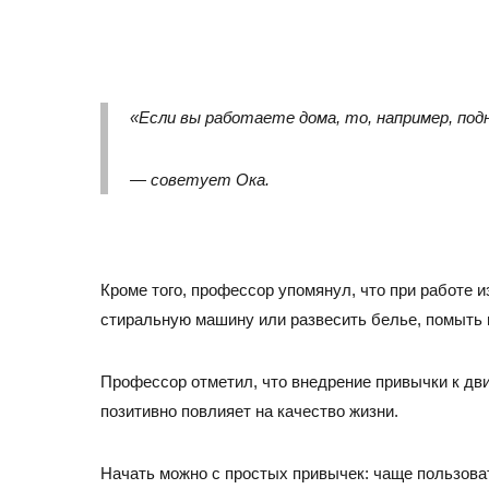
+7 (495) 260-11-47
info@srg-eco.ru
График работы:
Пн – Пт: с 9 до 18
Сб – Вс: выходные
«Если вы работаете дома, то, например, под
— советует Ока.
Кроме того, профессор упомянул, что при работе и
стиральную машину или развесить белье, помыть п
Профессор отметил, что внедрение привычки к дви
позитивно повлияет на качество жизни.
Начать можно с простых привычек: чаще пользова