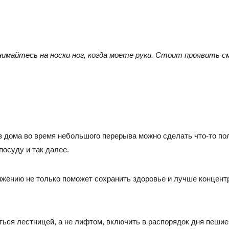
Тел./факс:
E-mail:
+7 (
+7 (845-2) 67-45-41
eco_srt@srg-eco.ru
Граф
График работы:
Пн –
Пн – Пт: с 8 до 17
Сб –
нимайтесь на носки ног, когда моете руки. Стоит проявить см
Сб – Вс: выходные
з дома во время небольшого перерыва можно сделать что-то пол
осуду и так далее.
жению не только поможет сохранить здоровье и лучше концентр
ться лестницей, а не лифтом, включить в распорядок дня пеши