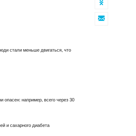
Клиентский сервис
Политика конфиденциальности
юди стали меньше двигаться, что
Условия использования файлов cookie
Пользовательское соглашение
ОВОСИБИРСК
 опасен: например, всего через 30
с
07, г. Новосибирск, ул. Коммунистическая, д. 35, кор.
фис 12, 1 этаж
ей и сахарного диабета
факс:
E-mail: