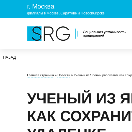
г. Москва
филиалы в Москве, Саратове и Новосибирске
НАЗАД
КОМПАНИЯ
УСЛУГ
Главная страница
»
Новости
»
Ученый из Японии рассказал, как сох
О нас
ОХРАНА 
Руководство
УЧЕБНЫ
УЧЕНЫЙ ИЗ Я
Лицензии и аккредитации
ЭКОЛОГ
КАК СОХРАНИ
Пресс-центр
Реквизиты