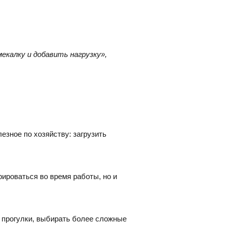
383) 347-84-87
eco_nsk@srg-eco.ru
ик работы:
 Пт: с 9 до 18
 Вс: выходные
екалку и добавить нагрузку»,
езное по хозяйству: загрузить
ироваться во время работы, но и
е прогулки, выбирать более сложные