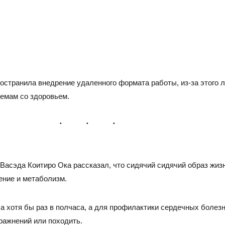
странила внедрение удаленного формата работы, из-за этого л
лемам со здоровьем.
САРАТОВ
Н
сэда Коитиро Ока рассказал, что сидячий сидячий образ жизни
Адрес
Адре
ение и метаболизм.
410005, г.Саратов, ул. им. В.Г. Рахова, 187/213, 6 этаж,
6300
оф. 617а
3, о
а хотя бы раз в полчаса, а для профилактики сердечных болезн
Тел./
ражнений или походить.