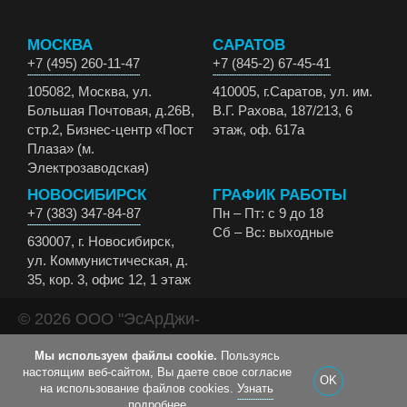
МОСКВА
САРАТОВ
+7 (495) 260-11-47
+7 (845-2) 67-45-41
105082, Москва, ул.
410005, г.Саратов, ул. им.
Большая Почтовая, д.26В,
В.Г. Рахова, 187/213, 6
стр.2, Бизнес-центр «Пост
этаж, оф. 617а
Плаза» (м.
Электрозаводская)
НОВОСИБИРСК
ГРАФИК РАБОТЫ
+7 (383) 347-84-87
Пн – Пт: с 9 до 18
Сб – Вс: выходные
630007, г. Новосибирск,
ул. Коммунистическая, д.
35, кор. 3, офис 12, 1 этаж
© 2026 ООО "ЭсАрДжи-
ЭКО" Все права
Мы используем файлы cookie.
Пользуясь
защищены.
настоящим веб-сайтом, Вы даете свое согласие
OK
на использование файлов cookies.
Узнать
подробнее