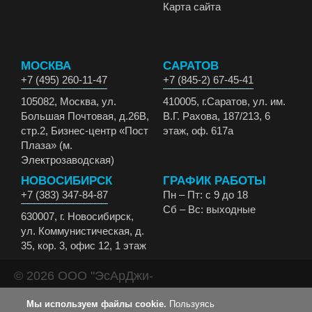
Карта сайта
МОСКВА
САРАТОВ
+7 (495) 260-11-47
+7 (845-2) 67-45-41
105082, Москва, ул.
410005, г.Саратов, ул. им.
Большая Почтовая, д.26В,
В.Г. Рахова, 187/213, 6
стр.2, Бизнес-центр «Пост
этаж, оф. 617а
Плаза» (м.
Электрозаводская)
НОВОСИБИРСК
ГРАФИК РАБОТЫ
+7 (383) 347-84-87
Пн – Пт: с 9 до 18
Сб – Вс: выходные
630007, г. Новосибирск,
ул. Коммунистическая, д.
35, кор. 3, офис 12, 1 этаж
© 2026 ООО "ЭсАрДжи-
ЭКО" Все права
Мы используем файлы cookie.
Пользуясь