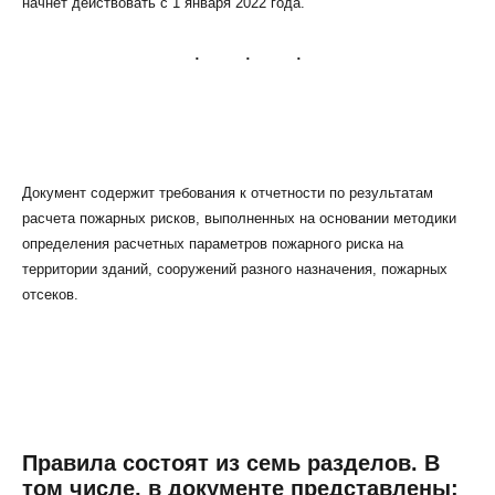
начнет действовать с 1 января 2022 года.
КЛИЕНТСКИЙ СЕРВИС
ПОЛИТИКА КОНФИДЕНЦИАЛЬНОСТИ
Документ содержит требования к отчетности по результатам
УСЛОВИЯ ИСПОЛЬЗОВАНИЯ ФАЙЛОВ COOKIE
расчета пожарных рисков, выполненных на основании методики
ПОЛЬЗОВАТЕЛЬСКОЕ СОГЛАШЕНИЕ
определения расчетных параметров пожарного риска на
территории зданий, сооружений разного назначения, пожарных
отсеков.
Правила состоят из семь разделов. В
том числе, в документе представлены: