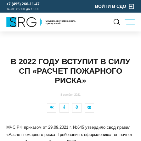
+7 (495) 260-11-47
ВОЙТИ В СДО
пн-пт. с 9:00 до 18:00
КОМПАНИЯ
УСЛУГИ
О нас
ОХРАНА ТРУДА
Руководство
В 2022 ГОДУ ВСТУПИТ В СИЛУ
УЧЕБНЫЙ ЦЕНТР
Лицензии и аккредитации
СП «РАСЧЕТ ПОЖАРНОГО
ЭКОЛОГИЯ
Пресс-центр
РИСКА»
Реквизиты
Отзывы
8 октября 2021
КОНТАКТЫ
МЕРОПРИЯТИЯ
БЛОГ
МЧС РФ приказом от 29.09.2021 г. №645 утвердило свод правил
Карьера
«Расчет пожарного риска. Требования к оформлению», он начнет
Мы в социальных сетях