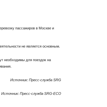
383) 347-84-87
eco_nsk@srg-eco.ru
ик работы:
 Пт: с 9 до 18
 Вс: выходные
еревозку пассажиров в Москве и
еятельности не является основным.
дут необходимы для поездок на
ивания.
Источник: Пресс-служба SRG
Источник: Пресс-служба SRG-ECO