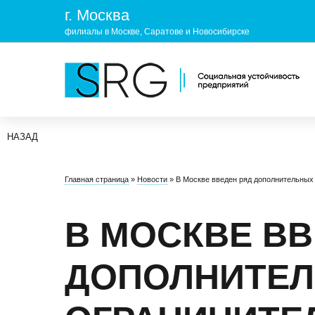
г. Москва
филиалы в Москве, Саратове и Новосибирске
НАЗАД
КОМПАНИЯ
УСЛУГ
Главная страница
»
Новости
»
В Москве введен ряд дополнительных
О нас
ОХРАНА 
Руководство
УЧЕБНЫ
В МОСКВЕ ВВ
Лицензии и аккредитации
ЭКОЛОГ
ДОПОЛНИТЕ
Пресс-центр
Реквизиты