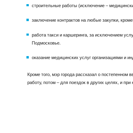
+7 (495) 260-11-47
info@srg-eco.ru
строительные работы (исключение – медицинские
График работы:
заключение контрактов на любые закупки, кром
Пн – Пт: с 9 до 18
Сб – Вс: выходные
работа такси и каршеринга, за исключением усл
Подмосковье.
оказание медицинских услуг организациями и и
Кроме того, мэр города рассказал о постепенном 
работу, потом – для поездок в других целях, и пр