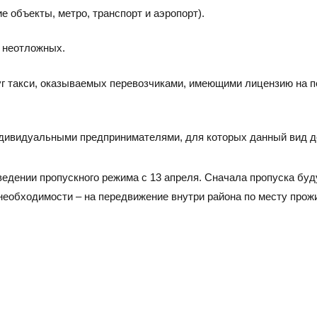
Тел./факс:
E-mail:
+7 (
 объекты, метро, транспорт и аэропорт).
+7 (845-2) 67-45-41
eco_srt@srg-eco.ru
Граф
е неотложных.
График работы:
Пн –
Пн – Пт: с 8 до 17
Сб –
Сб – Вс: выходные
уг такси, оказываемых перевозчиками, имеющими лицензию на п
ндивидуальными предпринимателями, для которых данный вид д
введении пропускного режима с 13 апреля. Сначала пропуска бу
и необходимости – на передвижение внутри района по месту прож