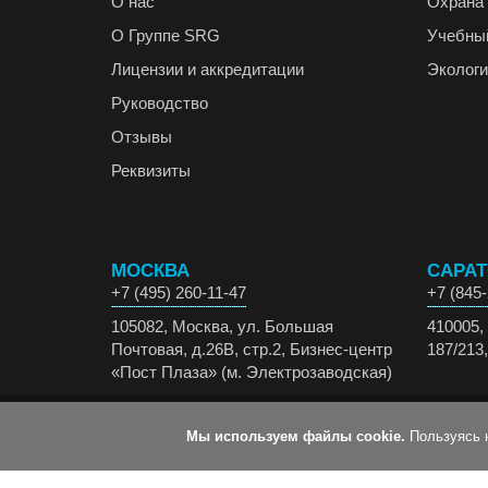
О нас
Охрана 
О Группе SRG
Учебны
Лицензии и аккредитации
Экологи
Руководство
Отзывы
Реквизиты
МОСКВА
САРА
+7 (495) 260-11-47
+7 (845-
105082, Москва, ул. Большая
410005, 
Почтовая, д.26В, стр.2, Бизнес-центр
187/213,
«Пост Плаза» (м. Электрозаводская)
© 2026 ООО "ЭсАрДжи-ЭКО" Все права
Мы используем файлы cookie.
Пользуясь 