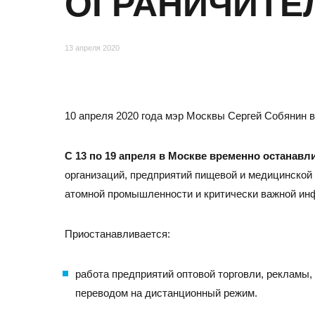
ОГРАНИЧИТЕ
Отзывы
13 апреля 2020
10 апреля 2020 года мэр Москвы Сергей Собянин в
С 13 по 19 апреля в Москве временно останавл
организаций, предприятий пищевой и медицинской
атомной промышленности и критически важной ин
МОСКВА
Приостанавливается:
Адрес
105082, Москва, ул. Большая Почтовая, д.26В, стр.2,
работа предприятий оптовой торговли, рекламы
Бизнес-центр «Пост Плаза» (м. Электрозаводская)
переводом на дистанционный режим.
Тел./факс:
E-mail: