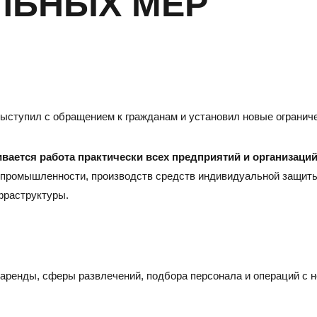
ЛЬНЫХ МЕР
ыступил с обращением к гражданам и установил новые ограниче
ивается работа практически всех предприятий и организаци
 промышленности, производств средств индивидуальной защиты
фраструктуры.
САРАТОВ
Н
Адрес
Адре
410005, г.Саратов, ул. им. В.Г. Рахова, 187/213, 6 этаж,
6300
, аренды, сферы развлечений, подбора персонала и операций 
оф. 617а
3, о
Тел./