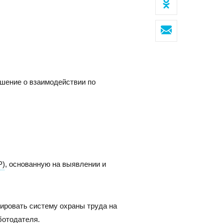
Клиентский сервис
Политика конфиденциальности
шение о взаимодействии по
Условия использования файлов cookie
Пользовательское соглашение
ОВОСИБИРСК
Р)
, основанную на выявлении и
с
07, г. Новосибирск, ул. Коммунистическая, д. 35, кор.
фис 12, 1 этаж
ировать систему охраны труда на
факс:
E-mail:
ботодателя.