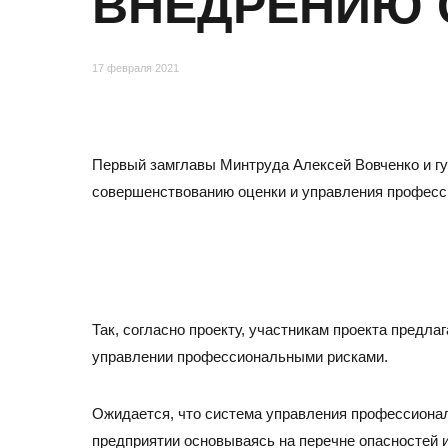
ВНЕДРЕНИЮ 
Отзывы
17 февраля 2021
Первый замглавы Минтруда Алексей Вовченко и гу
совершенствованию оценки и управления професс
МОСКВА
Так, согласно проекту, участникам проекта предл
Адрес
управлении профессиональными рисками.
105082, Москва, ул. Большая Почтовая, д.26В, стр.2,
Бизнес-центр «Пост Плаза» (м. Электрозаводская)
Ожидается, что система управления профессиона
Тел./факс:
E-mail:
предприятии основываясь на перечне опасностей и