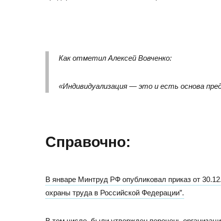
+7 (495) 260-11-47
info@srg-eco.ru
График работы:
Пн – Пт: с 9 до 18
Сб – Вс: выходные
Как отметил Алексей Вовченко:
«Индивидуализация — это и есть основа пре
Справочно:
В январе Минтруд РФ опубликовал приказ от 30.1
охраны труда в Российской Федерации”.
В том числе, были утвержден перечень организац