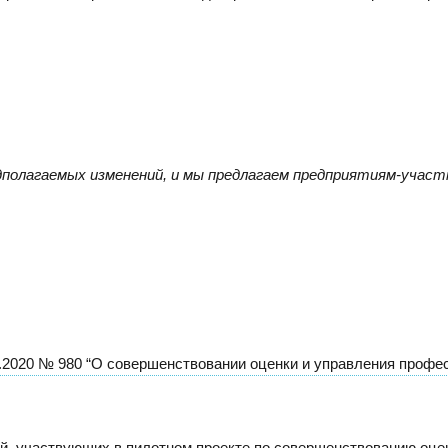
Тел./факс:
E-mail:
+7 (
+7 (845-2) 67-45-41
eco_srt@srg-eco.ru
Граф
График работы:
Пн –
Пн – Пт: с 8 до 17
Сб –
Сб – Вс: выходные
дполагаемых изменений, и мы предлагаем предприятиям-учас
2.2020 № 980 “О совершенствовании оценки и управления проф
ий, участвующих в пилотном проекте по совершенствованию оце