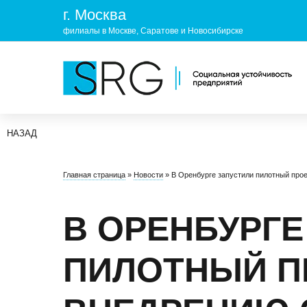
г. Москва
филиалы в Москве, Саратове и Новосибирске
НАЗАД
КОМПАНИЯ
УСЛУГ
Главная страница
»
Новости
»
В Оренбурге запустили пилотный про
О нас
ОХРАНА 
Руководство
УЧЕБНЫ
В ОРЕНБУРГЕ
Лицензии и аккредитации
ЭКОЛОГ
ПИЛОТНЫЙ П
Пресс-центр
Реквизиты