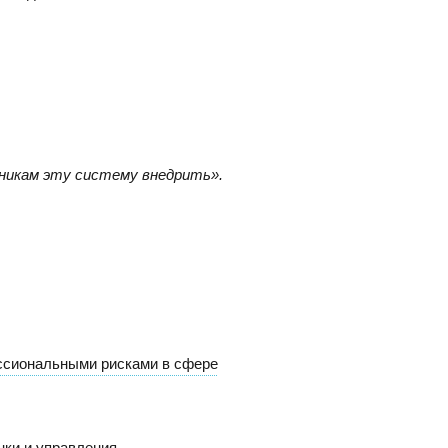
383) 347-84-87
eco_nsk@srg-eco.ru
ик работы:
 Пт: с 9 до 18
 Вс: выходные
тникам эту систему внедрить».
ессиональными рисками в сфере
нки и управления