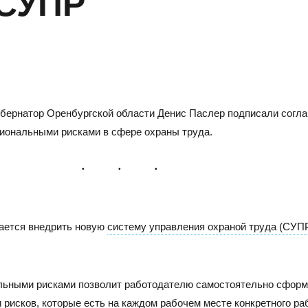
СУПР
бернатор Оренбургской области Денис Паслер подписали согла
иональными рисками в сфере охраны труда.
САРАТОВ
Н
агается внедрить новую
систему управления охраной труда (СУП
Адрес
Адре
410005, г.Саратов, ул. им. В.Г. Рахова, 187/213, 6 этаж,
6300
оф. 617а
3, о
льными рисками позволит работодателю самостоятельно сформ
Тел./
 рисков, которые есть на каждом рабочем месте конкретного ра