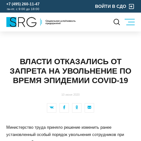
+7 (495) 260-11-47
ВОЙТИ В СДО
пн-пт. с 9:00 до 18:00
КОМПАНИЯ
УСЛУГИ
О нас
ОХРАНА ТРУДА
Руководство
ВЛАСТИ ОТКАЗАЛИСЬ ОТ
УЧЕБНЫЙ ЦЕНТР
Лицензии и аккредитации
ЗАПРЕТА НА УВОЛЬНЕНИЕ ПО
ЭКОЛОГИЯ
Пресс-центр
ВРЕМЯ ЭПИДЕМИИ COVID-19
Реквизиты
Отзывы
10 июня 2020
КОНТАКТЫ
МЕРОПРИЯТИЯ
БЛОГ
Министерство труда приняло решение изменить ранее
Карьера
установленный особый порядок увольнения сотрудников при
Мы в социальных сетях