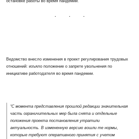
остановке работы во время пандемии.
КЛИЕНТСКИЙ СЕРВИС
ПОЛИТИКА КОНФИДЕНЦИАЛЬНОСТИ
Ведомство внесло изменения в проект регулирования трудовых
УСЛОВИЯ ИСПОЛЬЗОВАНИЯ ФАЙЛОВ COOKIE
отношений: изъяло положение о запрете увольнения по
ПОЛЬЗОВАТЕЛЬСКОЕ СОГЛАШЕНИЕ
инициативе работодателя во время пандемии.
“С момента представления прошлой редакции значительная
часть ограничительных мер была снята и отдельные
положения проекта постановления утратили
актуальность. В измененную версию вошли те нормы,
которые требуют оперативного принятия с учетом