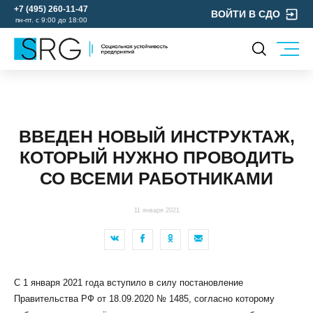
+7 (495) 260-11-47
ВОЙТИ В СДО
пн-пт. с 9:00 до 18:00
КОМПАНИЯ
УСЛУГИ
О нас
ОХРАНА ТРУДА
Руководство
ВВЕДЕН НОВЫЙ ИНСТРУКТАЖ,
УЧЕБНЫЙ ЦЕНТР
Лицензии и аккредитации
КОТОРЫЙ НУЖНО ПРОВОДИТЬ
ЭКОЛОГИЯ
Пресс-центр
СО ВСЕМИ РАБОТНИКАМИ
Реквизиты
Отзывы
11 января 2021
КОНТАКТЫ
МЕРОПРИЯТИЯ
БЛОГ
С 1 января 2021 года вступило в силу постановление
Карьера
Правительства РФ от 18.09.2020 № 1485, согласно которому
Мы в социальных сетях