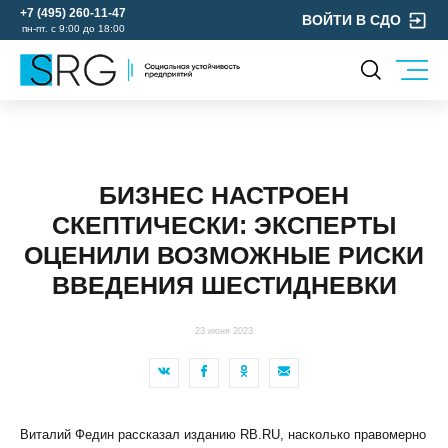
+7 (495) 260-11-47
ВОЙТИ В СДО
пн-пт. с 9:00 до 18:00
КОМПАНИЯ
УСЛУГИ
О нас
ОХРАНА ТРУДА
Руководство
БИЗНЕС НАСТРОЕН
УЧЕБНЫЙ ЦЕНТР
Лицензии и аккредитации
СКЕПТИЧЕСКИ: ЭКСПЕРТЫ
ЭКОЛОГИЯ
Пресс-центр
ОЦЕНИЛИ ВОЗМОЖНЫЕ РИСКИ
Реквизиты
ВВЕДЕНИЯ ШЕСТИДНЕВКИ
Отзывы
КОНТАКТЫ
23 июня 2023
МЕРОПРИЯТИЯ
БЛОГ
Карьера
Виталий Федин рассказал изданию RB.RU, насколько правомерно
Мы в социальных сетях