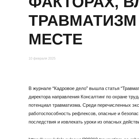
ФАКТОРАХ, 
Отзывы
ТРАВМАТИЗМ
МЕСТЕ
10 февраля 2025
В журнале “Кадровое дело” вышла статья “Травма
МОСКВА
директора направления Консалтинг по охране тру
потенциал травматизма. Среди перечисленных эксп
Адрес
работоспособность рефлексов, опасные и безопас
105082, Москва, ул. Большая Почтовая, д.26В, стр.2,
последствия и извлекать уроки из опасных действ
Бизнес-центр «Пост Плаза» (м. Электрозаводская)
Тел./факс:
E-mail: