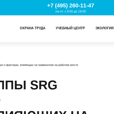
+7 (495) 260-11-47
пн-пт. с 9:00 до 18:00
ОХРАНА ТРУДА
УЧЕБНЫЙ ЦЕНТР
ЭКОЛОГИЯ
И
ал о факторах, влияющих на травматизм на рабочем месте
ТРУДА
Й ЦЕНТР
ППЫ SRG
ИЯ
О