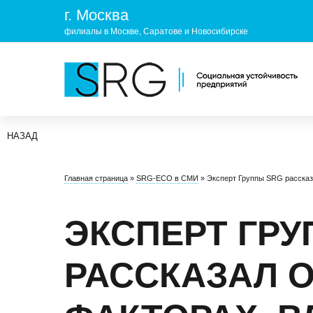
г. Москва
филиалы в Москве, Саратове и Новосибирске
НАЗАД
КОМПАНИЯ
УСЛУГ
Главная страница
»
SRG-ECO в СМИ
»
Эксперт Группы SRG рассказ
О нас
ОХРАНА 
Руководство
УЧЕБНЫ
ЭКСПЕРТ ГРУ
Лицензии и аккредитации
ЭКОЛОГ
РАССКАЗАЛ 
Пресс-центр
Реквизиты