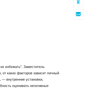
Клиентский сервис
Политика конфиденциальности
Условия использования файлов cookie
Пользовательское соглашение
 их избежать”. Заместитель
ОВОСИБИРСК
, от каких факторов зависит личный
, — внутренние установки,
с
обность оценивать негативные
07, г. Новосибирск, ул. Коммунистическая, д. 35, кор.
фис 12, 1 этаж
факс:
E-mail: