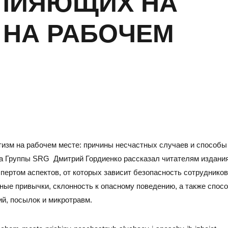
ВЛИЯЮЩИХ НА
 НА РАБОЧЕМ
тизм на рабочем месте: причины несчастных случаев и способы
САРАТОВ
Н
да Группы SRG Дмитрий Гордиенко рассказал читателям издания
ертом аспектов, от которых зависит безопасность сотрудников
Адрес
Адре
ные привычки, склонность к опасному поведению, а также спос
410005, г.Саратов, ул. им. В.Г. Рахова, 187/213, 6 этаж,
6300
ий, посылок и микротравм.
оф. 617а
3, о
Тел./