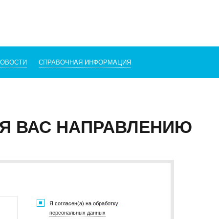
383) 347-84-87
eco_nsk@srg-eco.ru
ик работы:
 Пт: с 9 до 18
 Вс: выходные
НОВОСТИ
СПРАВОЧНАЯ ИНФОРМАЦИЯ
Я ВАС НАПРАВЛЕНИЮ
Я согласен(а) на
обработку
персональных данных