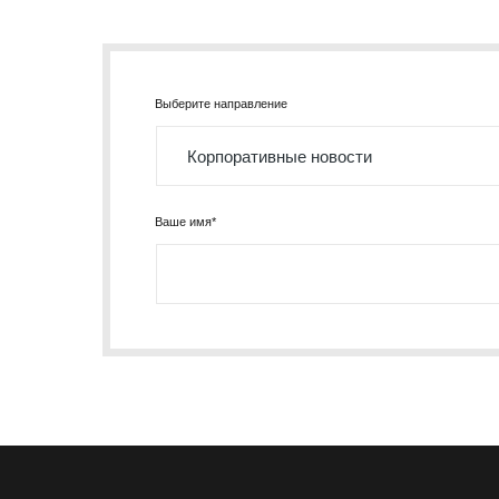
+7 (495) 260-11-47
info@srg-eco.ru
График работы:
Пн – Пт: с 9 до 18
Сб – Вс: выходные
Выберите направление
Ваше имя*