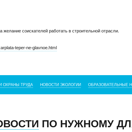
а желание соискателей работать в строительной отрасли.
-zarplata-teper-ne-glavnoe.html
И ОХРАНЫ ТРУДА
НОВОСТИ ЭКОЛОГИИ
ОБРАЗОВАТЕЛЬНЫЕ 
САРАТОВ
Н
Адрес
Адре
410005, г.Саратов, ул. им. В.Г. Рахова, 187/213, 6 этаж,
6300
оф. 617а
3, о
ОВОСТИ
ПО НУЖНОМУ ДЛ
Тел./