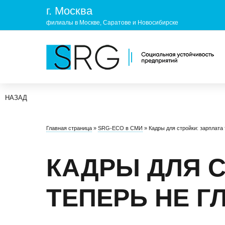
г. Москва
филиалы в Москве, Саратове и Новосибирске
НАЗАД
КОМПАНИЯ
УСЛУГ
Главная страница
»
SRG-ECO в СМИ
»
Кадры для стройки: зарплата
О нас
ОХРАНА 
Руководство
УЧЕБНЫ
КАДРЫ ДЛЯ С
Лицензии и аккредитации
ЭКОЛОГ
ТЕПЕРЬ НЕ Г
Пресс-центр
Реквизиты