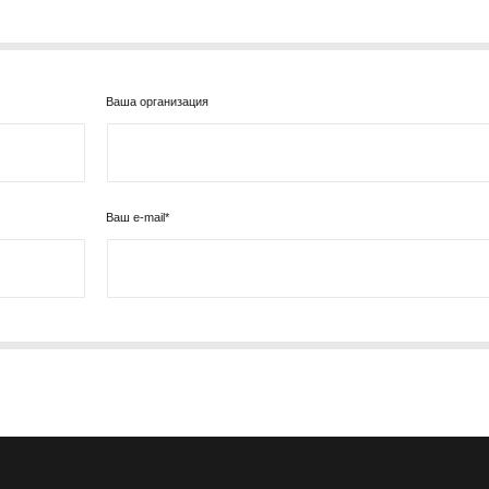
Тел./факс:
E-mail:
+7 (
+7 (845-2) 67-45-41
eco_srt@srg-eco.ru
Граф
График работы:
Пн –
Пн – Пт: с 8 до 17
Сб –
Ваша организация
Сб – Вс: выходные
Ваш e-mail*