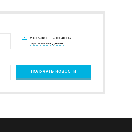
383) 347-84-87
eco_nsk@srg-eco.ru
ик работы:
 Пт: с 9 до 18
 Вс: выходные
Я согласен(а) на
обработку
персональных данных
ПОЛУЧАТЬ НОВОСТИ