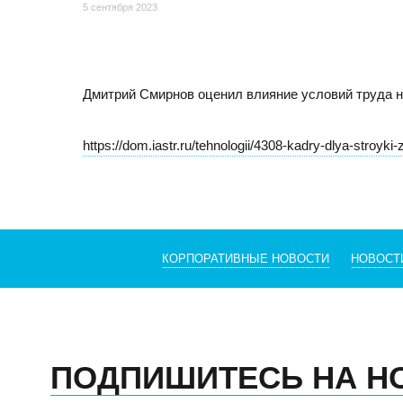
Отзывы
5 сентября 2023
Дмитрий Смирнов оценил влияние условий труда н
https://dom.iastr.ru/tehnologii/4308-kadry-dlya-stroyki
КОРПОРАТИВНЫЕ НОВОСТИ
НОВОСТ
МОСКВА
Адрес
105082, Москва, ул. Большая Почтовая, д.26В, стр.2,
Бизнес-центр «Пост Плаза» (м. Электрозаводская)
ПОДПИШИТЕСЬ НА Н
Тел./факс:
E-mail: