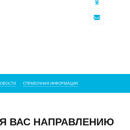
Клиентский сервис
Политика конфиденциальности
Условия использования файлов cookie
Пользовательское соглашение
НОВОСТИ
СПРАВОЧНАЯ ИНФОРМАЦИЯ
ОВОСИБИРСК
с
07, г. Новосибирск, ул. Коммунистическая, д. 35, кор.
фис 12, 1 этаж
Я ВАС НАПРАВЛЕНИЮ
факс:
E-mail: