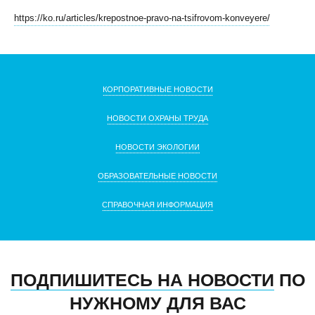
https://ko.ru/articles/krepostnoe-pravo-na-tsifrovom-konveyere/
КОРПОРАТИВНЫЕ НОВОСТИ
КЛИЕНТСКИЙ СЕРВИС
ПОЛИТИКА КОНФИДЕНЦИАЛЬНОСТИ
НОВОСТИ ОХРАНЫ ТРУДА
УСЛОВИЯ ИСПОЛЬЗОВАНИЯ ФАЙЛОВ COOKIE
НОВОСТИ ЭКОЛОГИИ
ПОЛЬЗОВАТЕЛЬСКОЕ СОГЛАШЕНИЕ
ОБРАЗОВАТЕЛЬНЫЕ НОВОСТИ
СПРАВОЧНАЯ ИНФОРМАЦИЯ
ПОДПИШИТЕСЬ НА НОВОСТИ
ПО
НУЖНОМУ ДЛЯ ВАС