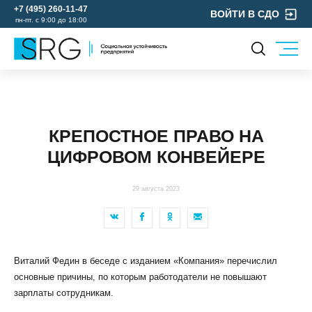
+7 (495) 260-11-47
ВОЙТИ В СДО
пн-пт. с 9:00 до 18:00
КОМПАНИЯ
УСЛУГИ
О нас
ОХРАНА ТРУДА
Руководство
КРЕПОСТНОЕ ПРАВО НА
УЧЕБНЫЙ ЦЕНТР
Лицензии и аккредитации
ЦИФРОВОМ КОНВЕЙЕРЕ
ЭКОЛОГИЯ
Пресс-центр
Реквизиты
29 августа 2023
Отзывы
КОНТАКТЫ
МЕРОПРИЯТИЯ
Виталий Федин в беседе с изданием «Компания» перечислил
БЛОГ
основные причины, по которым работодатели не повышают
Карьера
зарплаты сотрудникам.
Мы в социальных сетях