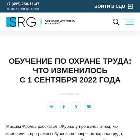
+7 (495) 260-11-47
ВОЙТИ В СДО
пн-пт. с 9:00 до 18:00
КОМПАНИЯ
УСЛУГИ
О нас
ОХРАНА ТРУДА
Руководство
ОБУЧЕНИЕ ПО ОХРАНЕ ТРУДА:
УЧЕБНЫЙ ЦЕНТР
Лицензии и аккредитации
ЧТО ИЗМЕНИЛОСЬ
ЭКОЛОГИЯ
Пресс-центр
С 1 СЕНТЯБРЯ 2022 ГОДА
Реквизиты
Отзывы
8 сентября 2022
КОНТАКТЫ
МЕРОПРИЯТИЯ
БЛОГ
Максим Фролов рассказал «Журналу про дело» о том, как
Карьера
изменились программы обучения по вопросам охраны труда,
Мы в социальных сетях