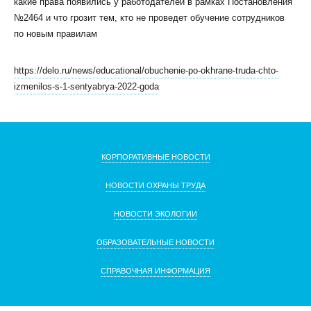
какие права появились у работодателей в рамках Постановления
№2464 и что грозит тем, кто не проведет обучение сотрудников
по новым правилам
https://delo.ru/news/educational/obuchenie-po-okhrane-truda-chto-
izmenilos-s-1-sentyabrya-2022-goda
КЛИЕНТСКИЙ СЕРВИС
ПОЛИТИКА КОНФИДЕНЦИАЛЬНОСТИ
УСЛОВИЯ ИСПОЛЬЗОВАНИЯ ФАЙЛОВ COOKIE
ПОЛЬЗОВАТЕЛЬСКОЕ СОГЛАШЕНИЕ
КОРПОРАТИВНЫЕ НОВОСТИ
НОВОСТИ ОХРАНЫ ТРУДА
НОВОСТИ ЭКОЛОГИИ
ОБРАЗОВАТЕЛЬНЫЕ НОВОСТИ
СПРАВОЧНАЯ ИНФОРМАЦИЯ