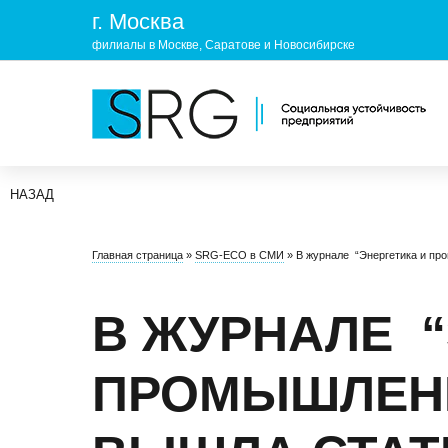
г. Москва
филиалы в Москве, Саратове и Новосибирске
НАЗАД
КОМПАНИЯ
УСЛУГ
Главная страница
»
SRG-ECO в СМИ
»
В журнале “Энергетика и п
О нас
ОХРАНА 
Руководство
УЧЕБНЫ
В ЖУРНАЛЕ “
Лицензии и аккредитации
ЭКОЛОГ
ПРОМЫШЛЕНН
Пресс-центр
Реквизиты