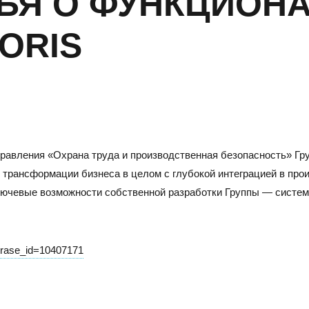
ЬЯ О ФУНКЦИОН
ORIS
равления «Охрана труда и производственная безопасность» Г
 трансформации бизнеса в целом с глубокой интеграцией в про
лючевые возможности собственной разработки Группы — систем
САРАТОВ
Н
Адрес
Адре
hrase_id=10407171
410005, г.Саратов, ул. им. В.Г. Рахова, 187/213, 6 этаж,
6300
оф. 617а
3, о
Тел./