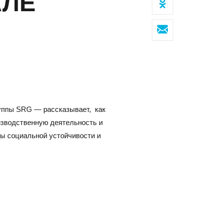
АЛЕ
Клиентский сервис
Политика конфиденциальности
Условия использования файлов cookie
руппы SRG — рассказывает, как
Пользовательское соглашение
изводственную деятельность и
ы социальной устойчивости и
ОВОСИБИРСК
с
07, г. Новосибирск, ул. Коммунистическая, д. 35, кор.
фис 12, 1 этаж
факс:
E-mail: