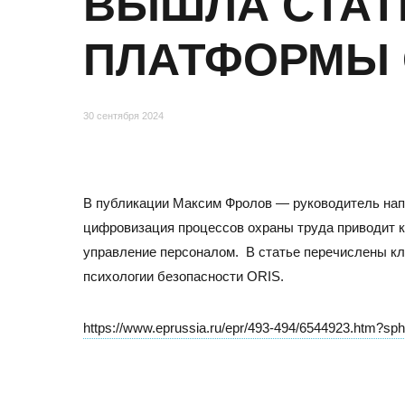
ВЫШЛА СТАТ
Отзывы
ПЛАТФОРМЫ 
30 сентября 2024
В публикации Максим Фролов —
руководитель нап
цифровизация процессов охраны труда приводит к
управление персоналом. В статье перечислены к
МОСКВА
психологии безопасности ORIS.
Адрес
https://www.eprussia.ru/epr/493-494/6544923.htm?sp
105082, Москва, ул. Большая Почтовая, д.26В, стр.2,
Бизнес-центр «Пост Плаза» (м. Электрозаводская)
Тел./факс:
E-mail: