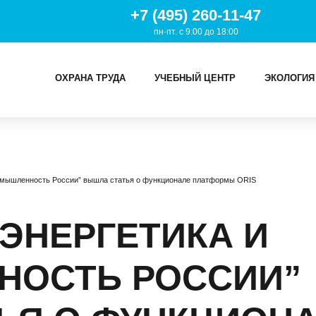
+7 (495) 260-11-47
пн-пт. с 9:00 до 18:00
ОХРАНА ТРУДА
УЧЕБНЫЙ ЦЕНТР
ЭКОЛОГИЯ
И
ромышленность России” вышла статья о функционале платформы ORIS
ТРУДА
Й ЦЕНТР
ЭНЕРГЕТИКА И
ИЯ
ОСТЬ РОССИИ”