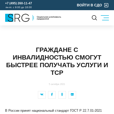
+7 (495) 260-11-47
ВОЙТИ В СДО
пн-пт. с 9:00 до 18:00
КОМПАНИЯ
УСЛУГИ
О нас
ОХРАНА ТРУДА
Руководство
ГРАЖДАНЕ С
УЧЕБНЫЙ ЦЕНТР
Лицензии и аккредитации
ИНВАЛИДНОСТЬЮ СМОГУТ
ЭКОЛОГИЯ
Пресс-центр
БЫСТРЕЕ ПОЛУЧАТЬ УСЛУГИ И
Реквизиты
ТСР
Отзывы
КОНТАКТЫ
5 октября 2021
МЕРОПРИЯТИЯ
БЛОГ
Карьера
В России принят национальный стандарт ГОСТ Р 22.7.01-2021
Мы в социальных сетях