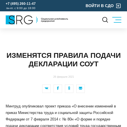
+7 (495) 260-11-47
ВОЙТИ В СДО
пн-пт. с 9:00 до 18:00
КОМПАНИЯ
УСЛУГИ
О нас
ОХРАНА ТРУДА
Руководство
ИЗМЕНЯТСЯ ПРАВИЛА ПОДАЧИ
УЧЕБНЫЙ ЦЕНТР
Лицензии и аккредитации
ДЕКЛАРАЦИИ СОУТ
ЭКОЛОГИЯ
Пресс-центр
Реквизиты
26 февраля 2021
Отзывы
КОНТАКТЫ
МЕРОПРИЯТИЯ
Минтруд опубликовал проект приказа «О внесении изменений в
БЛОГ
приказ Министерства труда и социальной защиты Российской
Карьера
Федерации от 7 февраля 2014 г. № 80н «О форме и порядке
подачи декларации соответствия условий труда государственным
Мы в социальных сетях