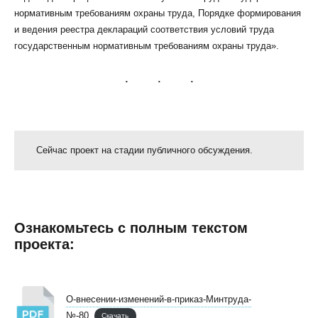
нормативным требованиям охраны труда, Порядке формирования
и ведения реестра деклараций соответствия условий труда
государственным нормативным требованиям охраны труда».
КЛИЕНТСКИЙ СЕРВИС
ПОЛИТИКА КОНФИДЕНЦИАЛЬНОСТИ
УСЛОВИЯ ИСПОЛЬЗОВАНИЯ ФАЙЛОВ COOKIE
Сейчас проект на стадии публичного обсуждения.
ПОЛЬЗОВАТЕЛЬСКОЕ СОГЛАШЕНИЕ
Ознакомьтесь с полным текстом
проекта:
О-внесении-изменений-в-приказ-Минтруда-
№-80
Скачать