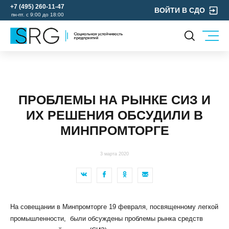
+7 (495) 260-11-47
ВОЙТИ В СДО
пн-пт. с 9:00 до 18:00
КОМПАНИЯ
УСЛУГИ
О нас
ОХРАНА ТРУДА
Руководство
ПРОБЛЕМЫ НА РЫНКЕ СИЗ И
УЧЕБНЫЙ ЦЕНТР
Лицензии и аккредитации
ИХ РЕШЕНИЯ ОБСУДИЛИ В
ЭКОЛОГИЯ
Пресс-центр
МИНПРОМТОРГЕ
Реквизиты
Отзывы
3 марта 2020
КОНТАКТЫ
МЕРОПРИЯТИЯ
БЛОГ
На совещании в Минпромторге 19 февраля, посвященному легкой
Карьера
промышленности, были обсуждены проблемы рынка средств
Мы в социальных сетях