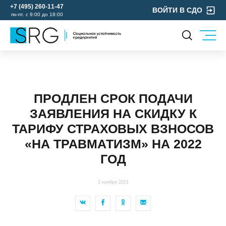
+7 (495) 260-11-47
ВОЙТИ В СДО
пн-пт. с 9:00 до 18:00
КОМПАНИЯ
УСЛУГИ
О нас
ОХРАНА ТРУДА
Руководство
ПРОДЛЕН СРОК ПОДАЧИ
УЧЕБНЫЙ ЦЕНТР
Лицензии и аккредитации
ЗАЯВЛЕНИЯ НА СКИДКУ К
ЭКОЛОГИЯ
Пресс-центр
ТАРИФУ СТРАХОВЫХ ВЗНОСОВ
Реквизиты
«НА ТРАВМАТИЗМ» НА 2022
Отзывы
ГОД
КОНТАКТЫ
МЕРОПРИЯТИЯ
3 ноября 2021
БЛОГ
Карьера
Мы в социальных сетях