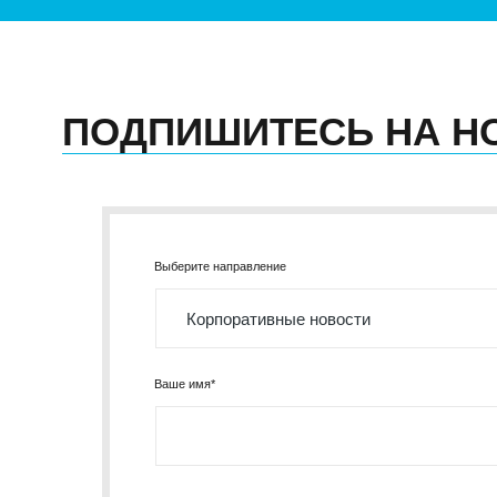
+7 (495) 260-11-47
info@srg-eco.ru
График работы:
Пн – Пт: с 9 до 18
Сб – Вс: выходные
ПОДПИШИТЕСЬ НА Н
Выберите направление
Ваше имя*