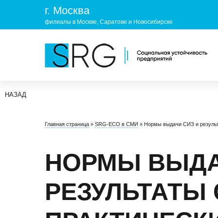
г. Москва
филиалы в Москве, Саратове и Новосибирске
НАЗАД
КОМПАНИЯ
УСЛУГ
Главная страница
»
SRG-ECO в СМИ
»
Нормы выдачи СИЗ и резуль
О нас
ОХРАНА 
Руководство
УЧЕБНЫ
НОРМЫ ВЫДА
Лицензии и аккредитации
ЭКОЛОГ
РЕЗУЛЬТАТЫ 
Пресс-центр
Реквизиты