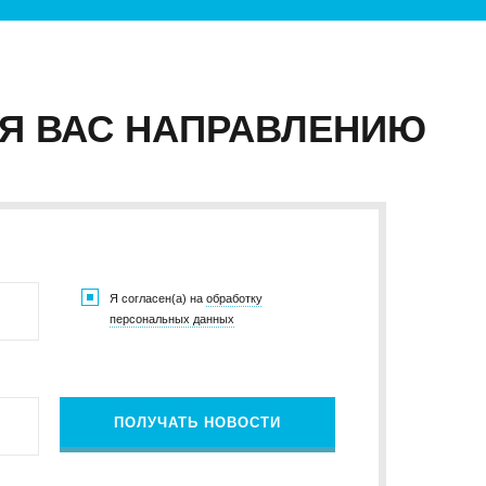
383) 347-84-87
eco_nsk@srg-eco.ru
ик работы:
 Пт: с 9 до 18
 Вс: выходные
Я ВАС НАПРАВЛЕНИЮ
Я согласен(а) на
обработку
персональных данных
ПОЛУЧАТЬ НОВОСТИ