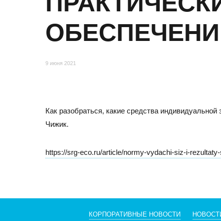
ПРАКТИЧЕСК
Отзывы
ОБЕСПЕЧЕНИ
9 июня 2021
Как разобраться, какие средства индивидуальной
Чижик.
МОСКВА
https://srg-eco.ru/article/normy-vydachi-siz-i-rezulta
Адрес
105082, Москва, ул. Большая Почтовая, д.26В, стр.2,
Бизнес-центр «Пост Плаза» (м. Электрозаводская)
Тел./факс:
E-mail:
КОРПОРАТИВНЫЕ НОВОСТИ
НОВОСТ