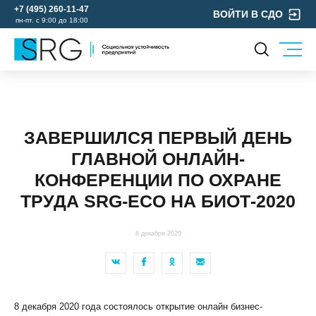
+7 (495) 260-11-47
ВОЙТИ В СДО
пн-пт. с 9:00 до 18:00
КОМПАНИЯ
УСЛУГИ
О нас
ОХРАНА ТРУДА
Руководство
ЗАВЕРШИЛСЯ ПЕРВЫЙ ДЕНЬ
УЧЕБНЫЙ ЦЕНТР
Лицензии и аккредитации
ГЛАВНОЙ ОНЛАЙН-
ЭКОЛОГИЯ
Пресс-центр
КОНФЕРЕНЦИИ ПО ОХРАНЕ
Реквизиты
ТРУДА SRG-ECO НА БИОТ-2020
Отзывы
КОНТАКТЫ
8 декабря 2020
МЕРОПРИЯТИЯ
БЛОГ
Карьера
8 декабря 2020 года состоялось открытие онлайн бизнес-
Мы в социальных сетях