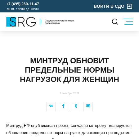
+7 (495) 260-11-47
ВОЙТИ В СДО
пн-пт. с 9:00 до 18:00
КОМПАНИЯ
УСЛУГИ
О нас
ОХРАНА ТРУДА
Руководство
МИНТРУД ОБНОВИТ
УЧЕБНЫЙ ЦЕНТР
Лицензии и аккредитации
ПРЕДЕЛЬНЫЕ НОРМЫ
ЭКОЛОГИЯ
Пресс-центр
НАГРУЗОК ДЛЯ ЖЕНЩИН
Реквизиты
Отзывы
1 октября 2021
КОНТАКТЫ
МЕРОПРИЯТИЯ
БЛОГ
Минтруд РФ опубликовал проект, согласно которому планируется
Карьера
обновление предельных норм нагрузок для женщин при подъеме
Мы в социальных сетях