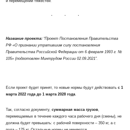
и перемещении тяжестей.
Название проекта:
“Проект Постановления Правительства
КЛИЕНТСКИЙ СЕРВИС
РФ «О признании утратившим силу постановления
ПОЛИТИКА КОНФИДЕНЦИАЛЬНОСТИ
Правительства Российской Федерации от 6 февраля 1993 г. №
УСЛОВИЯ ИСПОЛЬЗОВАНИЯ ФАЙЛОВ COOKIE
105» (подготовлен Минтрудом России 02.09.2021”.
ПОЛЬЗОВАТЕЛЬСКОЕ СОГЛАШЕНИЕ
Если проект будет принят, то новые нормы будут действовать
с 1
марта 2022 года до 1 марта 2028 года
.
Так, согласно документу,
суммарная масса грузов
,
перемещаемых в течение каждого часа рабочего дня (смены), не
должна будет превышать: с рабочей поверхности – 350 кг, а с
пола – 175 кг. Остальные нормы не меняются.